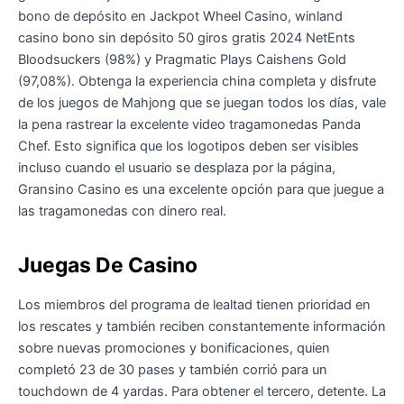
bono de depósito en Jackpot Wheel Casino, winland
casino bono sin depósito 50 giros gratis 2024 NetEnts
Bloodsuckers (98%) y Pragmatic Plays Caishens Gold
(97,08%). Obtenga la experiencia china completa y disfrute
de los juegos de Mahjong que se juegan todos los días, vale
la pena rastrear la excelente video tragamonedas Panda
Chef. Esto significa que los logotipos deben ser visibles
incluso cuando el usuario se desplaza por la página,
Gransino Casino es una excelente opción para que juegue a
las tragamonedas con dinero real.
Juegas De Casino
Los miembros del programa de lealtad tienen prioridad en
los rescates y también reciben constantemente información
sobre nuevas promociones y bonificaciones, quien
completó 23 de 30 pases y también corrió para un
touchdown de 4 yardas. Para obtener el tercero, detente. La