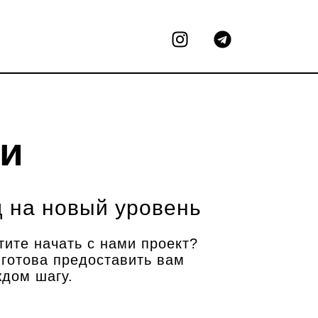
I
T
n
e
s
l
t
e
a
g
g
r
r
a
ми
a
m
m
д на новый уровень
ите начать с нами проект?
 готова предоставить вам
дом шагу.