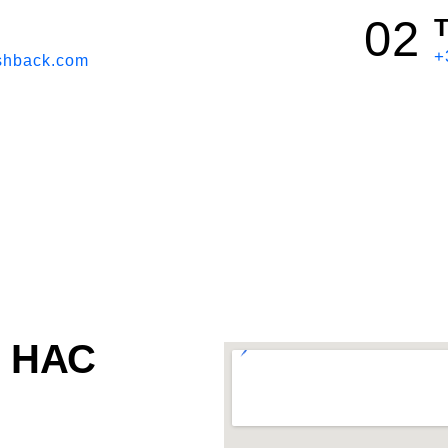
02
+
shback.com
 НАС