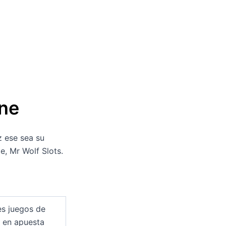
ine
z ese sea su
e, Mr Wolf Slots.
es juegos de
 en apuesta