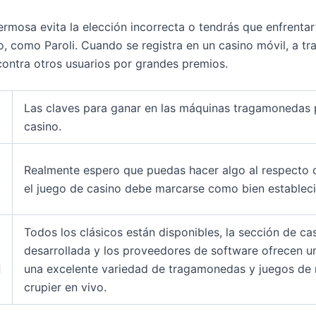
ermosa evita la elección incorrecta o tendrás que enfrentar
o, como Paroli. Cuando se registra en un casino móvil, a tr
ontra otros usuarios por grandes premios.
Las claves para ganar en las máquinas tragamonedas 
casino.
Realmente espero que puedas hacer algo al respecto 
el juego de casino debe marcarse como bien establec
Todos los clásicos están disponibles, la sección de ca
s
desarrollada y los proveedores de software ofrecen u
l
una excelente variedad de tragamonedas y juegos de
crupier en vivo.