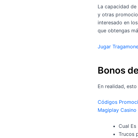
La capacidad de l
y otras promocio
interesado en los
que obtengas má
Jugar Tragamone
Bonos de
En realidad, esto
Códigos Promoci
Magiplay Casino 
Cual Es
Trucos p