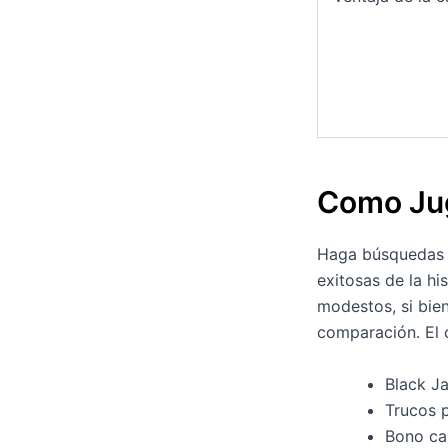
Como Jug
Haga búsquedas e
exitosas de la hi
modestos, si bien
comparación. El c
Black J
Trucos p
Bono ca