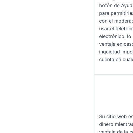
botón de Ayuda
para permitirle
con el modera
usar el teléfon
electrónico, l
ventaja en cas
inquietud impo
cuenta en cua
Su sitio web e
dinero mientra
ventaja de la c