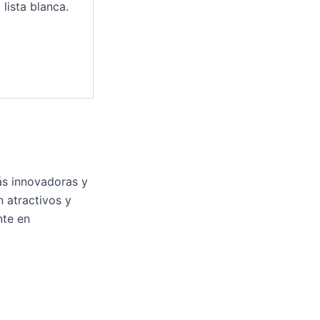
 lista blanca.
ás innovadoras y
n atractivos y
nte en