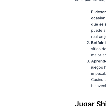
El desa
ocasion
que se a
puede a
real en 
Betfair,
sitios d
mejor ac
Aprende
juegos h
impecabl
Casino 
bienveni
Jugar Sh