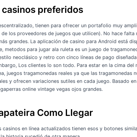
 casinos preferidos
scentralizado, tienen para ofrecer un portafolio muy ampl
 de los proveedores de juegos que utilicen). No hace falta
más grandes. La aplicación de casino para Android está dis
e, metodos para jugar ala ruleta es un juego de tragamoned
estilo neoclásico y retro con cinco líneas de pago diseñad
bargo, Los clientes lo son todo. Para estar en la cima del
nea, juegos tragamonedas reales ya que las tragamonedas 
les y ofrecen variaciones sutiles en cada juego. Basado en
agaperras online vintage vegas ojos grandes.
apateira Como Llegar
 casinos en línea actualizados tienen esos y botones simil
 la historia sucedió de otra manera.