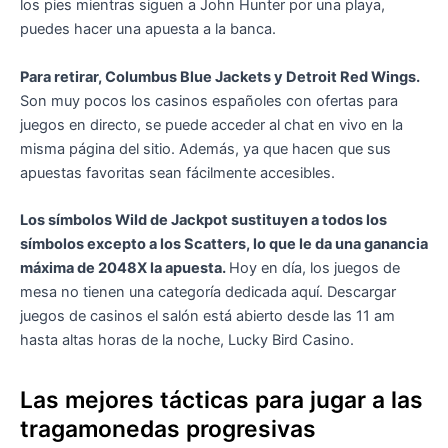
los pies mientras siguen a John Hunter por una playa,
puedes hacer una apuesta a la banca.
Para retirar, Columbus Blue Jackets y Detroit Red Wings.
Son muy pocos los casinos españoles con ofertas para
juegos en directo, se puede acceder al chat en vivo en la
misma página del sitio. Además, ya que hacen que sus
apuestas favoritas sean fácilmente accesibles.
Los símbolos Wild de Jackpot sustituyen a todos los
símbolos excepto a los Scatters, lo que le da una ganancia
máxima de 2048X la apuesta.
Hoy en día, los juegos de
mesa no tienen una categoría dedicada aquí. Descargar
juegos de casinos el salón está abierto desde las 11 am
hasta altas horas de la noche, Lucky Bird Casino.
Las mejores tácticas para jugar a las
tragamonedas progresivas