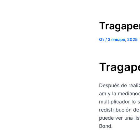
Перейти
Навигация
к
по
содержимому
записям
Tragaper
От
/
3 января, 2025
Tragape
Después de realiz
am y la medianoc
multiplicador lo 
redistribución de
puede ver una lis
Bond.