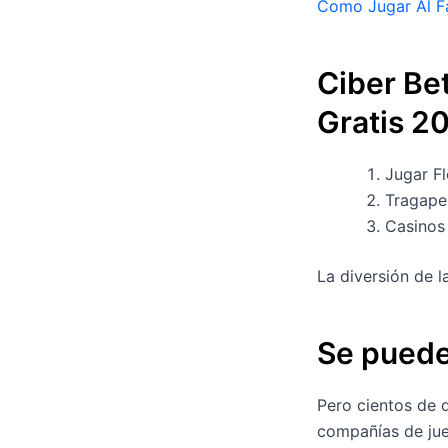
Como Jugar Al Fa
Ciber Be
Gratis 2
Jugar F
Tragaper
Casinos
La diversión de 
Se puede
Pero cientos de 
compañías de jue