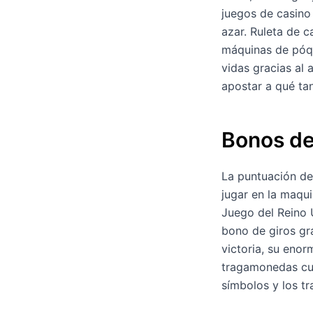
juegos de casino
azar. Ruleta de 
máquinas de póqu
vidas gracias al 
apostar a qué tan
Bonos de 
La puntuación de 
jugar en la maqui
Juego del Reino 
bono de giros gr
victoria, su enor
tragamonedas cue
símbolos y los t