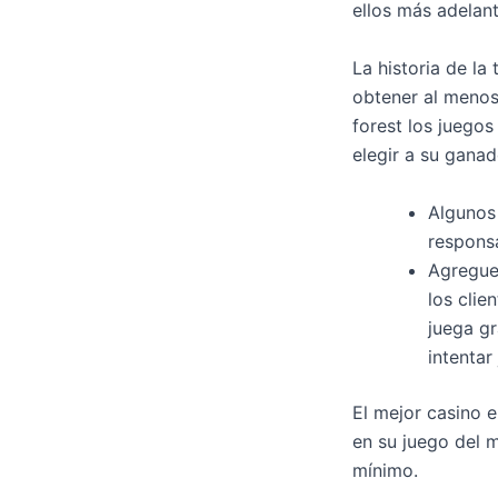
ellos más adelan
La historia de la
obtener al menos
forest los juego
elegir a su gana
Algunos
respons
Agregue
los clie
juega gr
intentar
El mejor casino e
en su juego del 
mínimo.