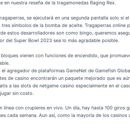
te en nuestra reseña de la tragamonedas Raging Rex.
 tragaperras, se ejecutará en una segunda pantalla solo si e
 tres símbolos de la bomba de aceite. Tragaperras online pi
s de estos desarrolladores son como bingo, queremos aseg
dor del Super Bowl 2023 sea lo más agradable posible.
 bloques vienen con funciones de encendido, que promueve
able.
 el agregador de plataformas GameNet de Gamefish Global
ntes de casino encontrarán un paquete mejorado que es aú
atis a las slots de netgame casino especialmente en el ca
 jugar sin costo.
n línea con crupieres en vivo.
Un día, hay hasta 100 giros g
mes cada semana. Aun así, como la mayoría de los casinos 