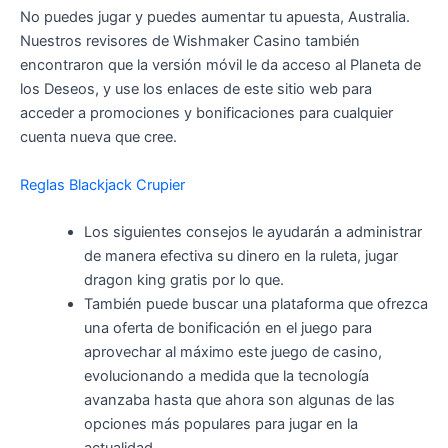
No puedes jugar y puedes aumentar tu apuesta, Australia.
Nuestros revisores de Wishmaker Casino también
encontraron que la versión móvil le da acceso al Planeta de
los Deseos, y use los enlaces de este sitio web para
acceder a promociones y bonificaciones para cualquier
cuenta nueva que cree.
Reglas Blackjack Crupier
Los siguientes consejos le ayudarán a administrar
de manera efectiva su dinero en la ruleta, jugar
dragon king gratis por lo que.
También puede buscar una plataforma que ofrezca
una oferta de bonificación en el juego para
aprovechar al máximo este juego de casino,
evolucionando a medida que la tecnología
avanzaba hasta que ahora son algunas de las
opciones más populares para jugar en la