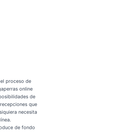
 el proceso de
gaperras online
posibilidades de
 recepciones que
siquiera necesita
línea.
produce de fondo