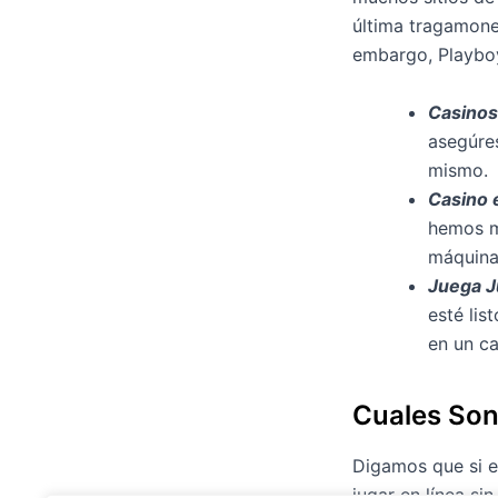
última tragamone
embargo, Playbo
Casinos
asegúres
mismo.
Casino e
hemos m
máquina
Juega J
esté lis
en un ca
Cuales Son
Digamos que si en
jugar en línea sin