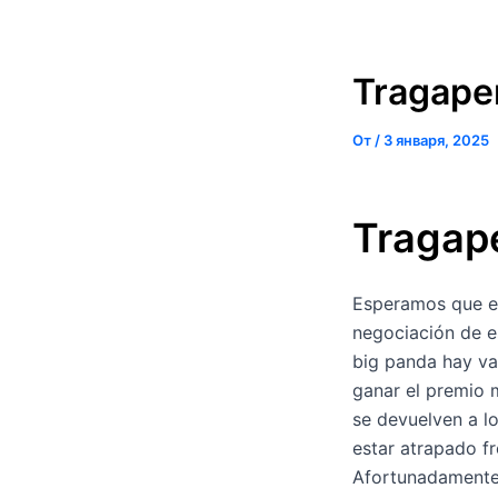
Перейти
Навигация
к
по
содержимому
записям
Tragape
От
/
3 января, 2025
Tragape
Esperamos que es
negociación de e
big panda hay var
ganar el premio 
se devuelven a l
estar atrapado fr
Afortunadamente,