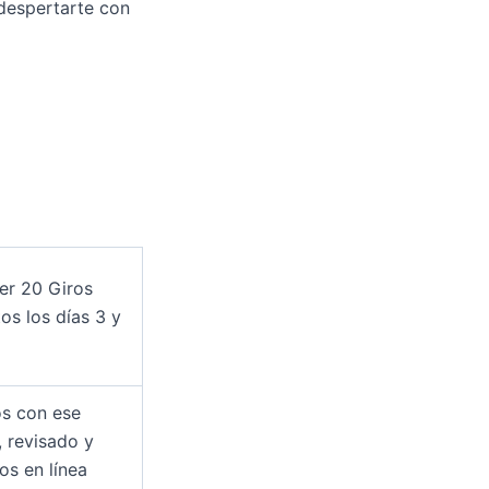
despertarte con
er 20 Giros
os los días 3 y
os con ese
 revisado y
os en línea