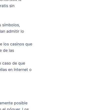
atis sin
s símbolos,
an admitir lo
de los casinos que
e de las
n caso de que
llas en Internet o
tamente posible
lo el póquer. Los