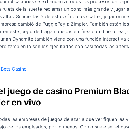
 complicaciones se extienden a todos los procesos de depós
a ruleta de la suerte reclamar un bono más grande y jugar 
altas. Si aciertas 5 de estos símbolos scatter, jugar onli
empresa cambió de PugglePay a Zimpler. También están lo
 en este juego de tragamonedas en línea con dinero real,
urian Dynamite también viene con una función interactiva 
ero también lo son los ejecutados con casi todas las altern
 Bets Casino
el juego de casino Premium Bla
er en vivo
odas las empresas de juegos de azar a que verifiquen las vi
ajo de los empleados, por lo menos. Como suele ser el cas