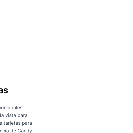
as
rincipales
la vista para
e tarjetas para
encia de Candy