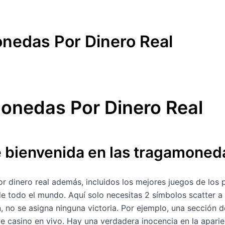
nedas Por Dinero Real
onedas Por Dinero Real
 bienvenida en las tragamoned
 dinero real además, incluidos los mejores juegos de los p
e todo el mundo. Aquí solo necesitas 2 símbolos scatter a 
n, no se asigna ninguna victoria. Por ejemplo, una sección d
de casino en vivo. Hay una verdadera inocencia en la apari