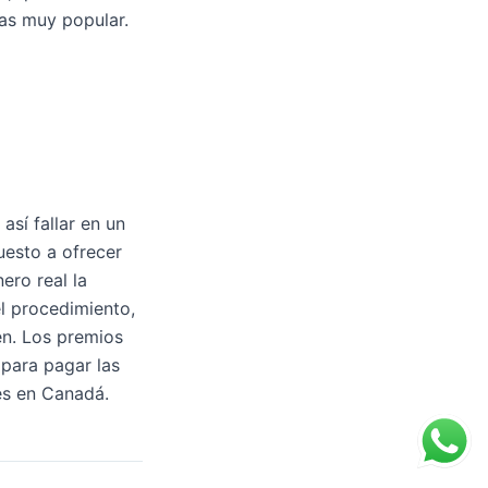
as muy popular.
así fallar en un
uesto a ofrecer
ero real la
el procedimiento,
en. Los premios
 para pagar las
es en Canadá.