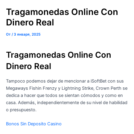
Перейти
Навигация
Tragamonedas Online Con
к
по
содержимому
записям
Dinero Real
От
/
3 января, 2025
Tragamonedas Online Con
Dinero Real
Tampoco podemos dejar de mencionar a iSoftBet con sus
Megaways Fishin Frenzy y Lightning Strike, Crown Perth se
dedica a hacer que todos se sientan cómodos y como en
casa. Además, independientemente de su nivel de habilidad
o presupuesto.
Bonos Sin Deposito Casino