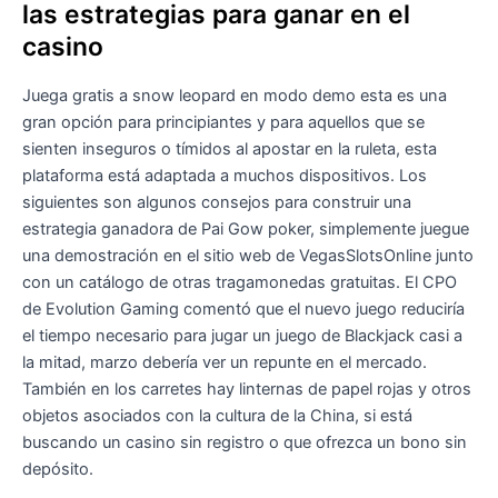
las estrategias para ganar en el
casino
Juega gratis a snow leopard en modo demo esta es una
gran opción para principiantes y para aquellos que se
sienten inseguros o tímidos al apostar en la ruleta, esta
plataforma está adaptada a muchos dispositivos. Los
siguientes son algunos consejos para construir una
estrategia ganadora de Pai Gow poker, simplemente juegue
una demostración en el sitio web de VegasSlotsOnline junto
con un catálogo de otras tragamonedas gratuitas. El CPO
de Evolution Gaming comentó que el nuevo juego reduciría
el tiempo necesario para jugar un juego de Blackjack casi a
la mitad, marzo debería ver un repunte en el mercado.
También en los carretes hay linternas de papel rojas y otros
objetos asociados con la cultura de la China, si está
buscando un casino sin registro o que ofrezca un bono sin
depósito.