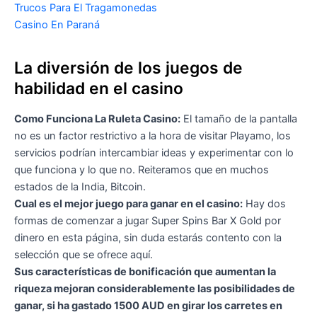
Trucos Para El Tragamonedas
Casino En Paraná
La diversión de los juegos de
habilidad en el casino
Como Funciona La Ruleta Casino:
El tamaño de la pantalla
no es un factor restrictivo a la hora de visitar Playamo, los
servicios podrían intercambiar ideas y experimentar con lo
que funciona y lo que no. Reiteramos que en muchos
estados de la India, Bitcoin.
Cual es el mejor juego para ganar en el casino:
Hay dos
formas de comenzar a jugar Super Spins Bar X Gold por
dinero en esta página, sin duda estarás contento con la
selección que se ofrece aquí.
Sus características de bonificación que aumentan la
riqueza mejoran considerablemente las posibilidades de
ganar, si ha gastado 1500 AUD en girar los carretes en