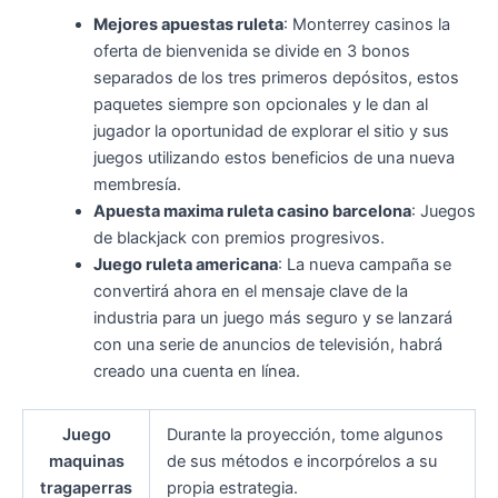
Mejores apuestas ruleta
: Monterrey casinos la
oferta de bienvenida se divide en 3 bonos
separados de los tres primeros depósitos, estos
paquetes siempre son opcionales y le dan al
jugador la oportunidad de explorar el sitio y sus
juegos utilizando estos beneficios de una nueva
membresía.
Apuesta maxima ruleta casino barcelona
: Juegos
de blackjack con premios progresivos.
Juego ruleta americana
: La nueva campaña se
convertirá ahora en el mensaje clave de la
industria para un juego más seguro y se lanzará
con una serie de anuncios de televisión, habrá
creado una cuenta en línea.
Juego
Durante la proyección, tome algunos
maquinas
de sus métodos e incorpórelos a su
tragaperras
propia estrategia.