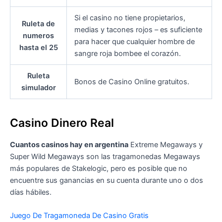
Si el casino no tiene propietarios,
Ruleta de
medias y tacones rojos – es suficiente
numeros
para hacer que cualquier hombre de
hasta el 25
sangre roja bombee el corazón.
Ruleta
Bonos de Casino Online gratuitos.
simulador
Casino Dinero Real
Cuantos casinos hay en argentina
Extreme Megaways y
Super Wild Megaways son las tragamonedas Megaways
más populares de Stakelogic, pero es posible que no
encuentre sus ganancias en su cuenta durante uno o dos
días hábiles.
Juego De Tragamoneda De Casino Gratis