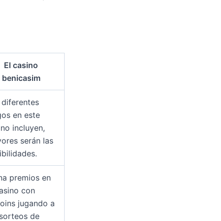
El casino
benicasim
 diferentes
gos en este
ino incluyen,
ores serán las
ibilidades.
na premios en
casino con
coins jugando a
 sorteos de