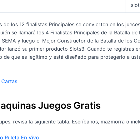
slot
 de los 12 finalistas Principales se convierten en los juece
uién se llamará los 4 Finalistas Principales de la Batalla de 
 SEMA y luego el Mejor Constructor de la Batalla de los C
or lanzó su primer producto Slots3. Cuando te registras e
o de que es legítimo y está diseñado para protegerlo a ust
 Cartas
aquinas Juegos Gratis
upes, revisa la siguiente tabla. Escríbanos, mazmorra o in
o Ruleta En Vivo