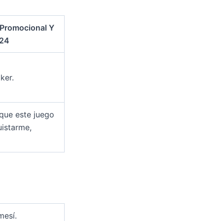
Promocional Y
24
ker.
que este juego
uistarme,
mesí.