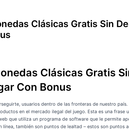
nedas Clásicas Gratis Sin De
us
nedas Clásicas Gratis Si
gar Con Bonus
seguirte, usuarios dentro de las fronteras de nuestro país
ductos en el mercado ilegal del juego. Esta es una frase u
o web que utiliza un programa de software que le permite ap
n línea, también son puntos de lealtad – estos son puntos 