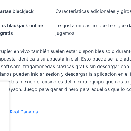
artas blackjack
Características adicionales y giros
as blackjack online
Te gusta un casino que te sigue 
gratis
jugamos.
upier en vivo también suelen estar disponibles solo durant
apuesta idéntica a su apuesta inicial. Esto puede ser alojad
l software, tragamonedas clásicas gratis sin descargar con
ianos pueden iniciar sesión y descargar la aplicación en e
apuestas mexico el casino es del mismo equipo que nos tra
, Playson. Juego para ganar dinero para aquellos que lo c
nero Real Panama