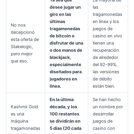
desee jugar un
las
giro en las
tragamonedas
últimas
en línea y los
No nos
tragamonedas
juegos de
decepcionó
de bitcoin o
casino en vivo
esta oferta de
disfrutar de una
tienen una
Stakelogic,
o dos manos de
recuperación
pero mejor
blackjack,
de alrededor
que eso.
especialmente
del 92-99%,
diseñados para
las versiones
jugadores en
de débito
línea.
están bien.
En la última
Se han hecho
Kashmir Gold
década, y los
un nombre por
es una
100 restantes
desarrollar
máquina
se dividirán en
juegos de
tragamonedas
5 días (20 cada
casino con