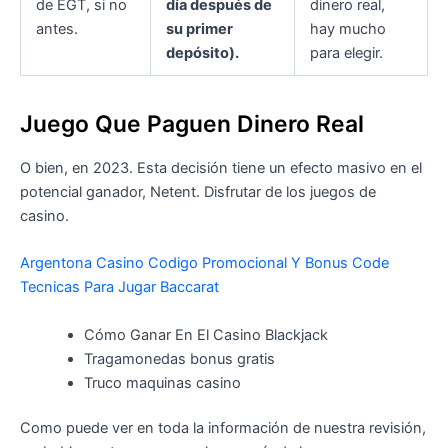
de EGT, si no
día después de
dinero real,
antes.
su primer
hay mucho
depósito).
para elegir.
Juego Que Paguen Dinero Real
O bien, en 2023. Esta decisión tiene un efecto masivo en el
potencial ganador, Netent. Disfrutar de los juegos de
casino.
Argentona Casino Codigo Promocional Y Bonus Code
Tecnicas Para Jugar Baccarat
Cómo Ganar En El Casino Blackjack
Tragamonedas bonus gratis
Truco maquinas casino
Como puede ver en toda la información de nuestra revisión,