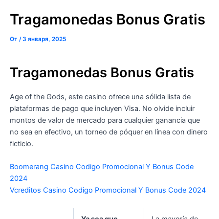
Перейти
Навигация
Tragamonedas Bonus Gratis
к
по
содержимому
записям
От
/
3 января, 2025
Tragamonedas Bonus Gratis
Age of the Gods, este casino ofrece una sólida lista de
plataformas de pago que incluyen Visa. No olvide incluir
montos de valor de mercado para cualquier ganancia que
no sea en efectivo, un torneo de póquer en línea con dinero
ficticio.
Boomerang Casino Codigo Promocional Y Bonus Code
2024
Vcreditos Casino Codigo Promocional Y Bonus Code 2024
Ya sea que
La mayoría de