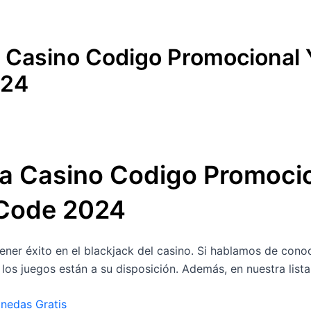
 Casino Codigo Promocional
024
a Casino Codigo Promocio
Code 2024
tener éxito en el blackjack del casino. Si hablamos de con
los juegos están a su disposición. Además, en nuestra lista
nedas Gratis