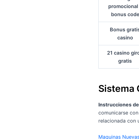
promocional
bonus cod
Bonus grati
casino
21 casino gir
gratis
Sistema 
Instrucciones de
comunicarse con 
relacionada con 
Maquinas Nuevas