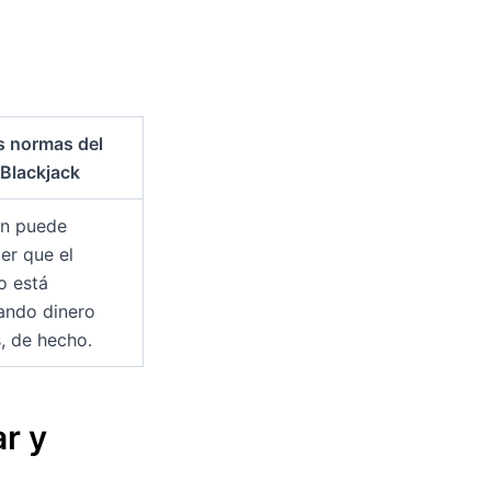
s normas del
Blackjack
en puede
er que el
o está
ando dinero
s, de hecho.
ar y