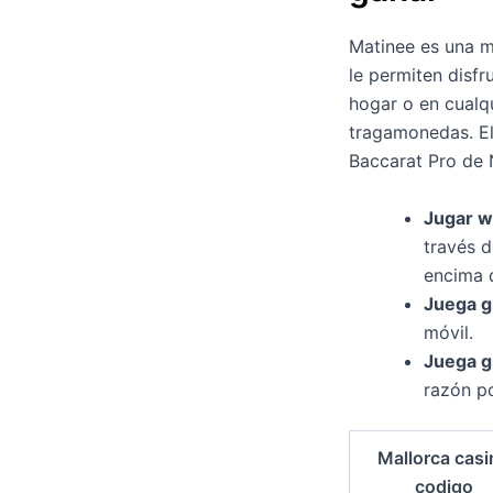
Matinee es una m
le permiten disf
hogar o en cualqu
tragamonedas. El
Baccarat Pro de 
Jugar w
través d
encima 
Juega g
móvil.
Juega g
razón po
Mallorca casi
codigo