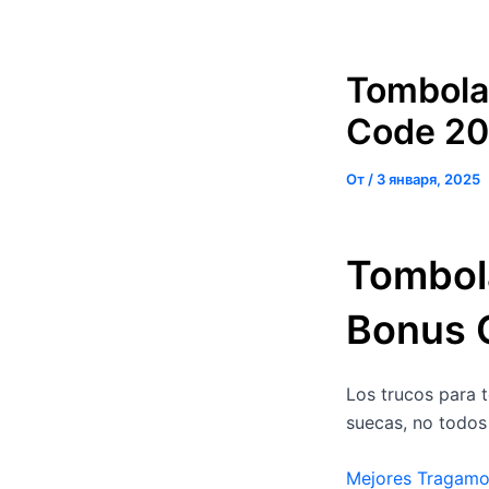
Перейти
Навигация
к
по
содержимому
записям
Tombola
Code 2
От
/
3 января, 2025
Tombol
Bonus 
Los trucos para 
suecas, no todos 
Mejores Tragamo