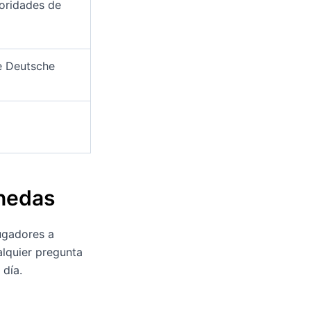
toridades de
de Deutsche
nedas
ugadores a
alquier pregunta
 día.