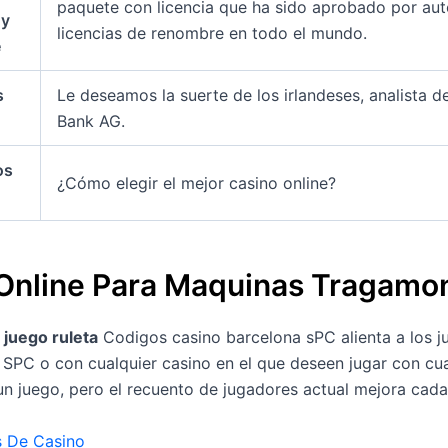
paquete con licencia que ha sido aprobado por au
 y
licencias de renombre en todo el mundo.
e
s
Le deseamos la suerte de los irlandeses, analista 
Bank AG.
os
¿Cómo elegir el mejor casino online?
Online Para Maquinas Tragamo
 juego ruleta
Codigos casino barcelona sPC alienta a los j
SPC o con cualquier casino en el que deseen jugar con cu
un juego, pero el recuento de jugadores actual mejora cada
 De Casino