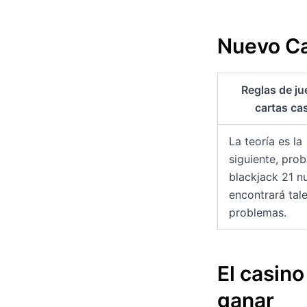
Nuevo Ca
Reglas de ju
cartas ca
La teoría es la
siguiente, prob
blackjack 21 n
encontrará tal
problemas.
El casino
ganar