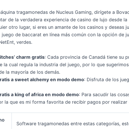
áquina tragamonedas de Nucleus Gaming, dirígete a Bovad
rutar de la verdadera experiencia de casino de lujo desde l
ier otro lugar, si eres un amante de los casinos y deseas ju
 juego de baccarat en línea más común con la opción de ju
NetEnt, verdes.
itches’ charm gratis
: Cada provincia de Canadá tiene su p
e la cual regula la industria del juego, por lo que sugerimo
de la mayoría de los demás.
ratis a sweet alchemy en modo demo
: Disfruta de los ju
ratis a king of africa en modo demo
: Para sacudir las cosa
r la que es mi forma favorita de recibir pagos por realizar
no
Software tragamonedas entre estas categorías, est