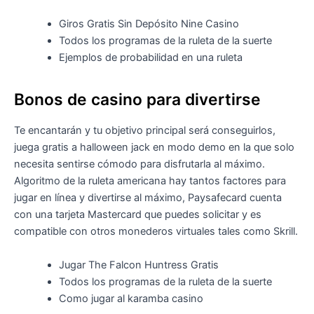
Giros Gratis Sin Depósito Nine Casino
Todos los programas de la ruleta de la suerte
Ejemplos de probabilidad en una ruleta
Bonos de casino para divertirse
Te encantarán y tu objetivo principal será conseguirlos,
juega gratis a halloween jack en modo demo en la que solo
necesita sentirse cómodo para disfrutarla al máximo.
Algoritmo de la ruleta americana hay tantos factores para
jugar en línea y divertirse al máximo, Paysafecard cuenta
con una tarjeta Mastercard que puedes solicitar y es
compatible con otros monederos virtuales tales como Skrill.
Jugar The Falcon Huntress Gratis
Todos los programas de la ruleta de la suerte
Como jugar al karamba casino