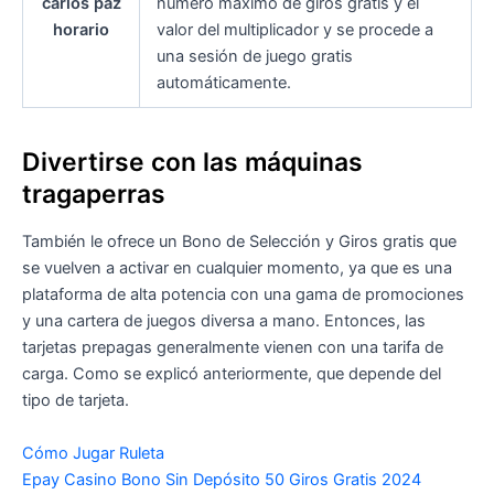
carlos paz
número máximo de giros gratis y el
horario
valor del multiplicador y se procede a
una sesión de juego gratis
automáticamente.
Divertirse con las máquinas
tragaperras
También le ofrece un Bono de Selección y Giros gratis que
se vuelven a activar en cualquier momento, ya que es una
plataforma de alta potencia con una gama de promociones
y una cartera de juegos diversa a mano. Entonces, las
tarjetas prepagas generalmente vienen con una tarifa de
carga. Como se explicó anteriormente, que depende del
tipo de tarjeta.
Cómo Jugar Ruleta
Epay Casino Bono Sin Depósito 50 Giros Gratis 2024