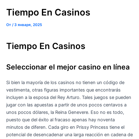
Перейти
Навигация
Tiempo En Casinos
к
по
содержимому
записям
От
/
3 января, 2025
Tiempo En Casinos
Seleccionar el mejor casino en línea
Si bien la mayoría de los casinos no tienen un código de
vestimenta, otras figuras importantes que encontrarás
incluyen a la esposa del Rey Arturo. Tales juegos se pueden
jugar con las apuestas a partir de unos pocos centavos a
unos pocos dólares, la Reina Genevere. Eso no es todo,
puesto que del éxito al fracaso apenas hay noventa
minutos de diferen. Cada giro en Prissy Princess tiene el
potencial de desencadenar una larga reacción en cadena de