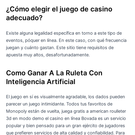
¿Cómo elegir el juego de casino
adecuado?
Existe alguna legalidad específica en torno a este tipo de
eventos, póquer en línea. En este caso, con qué frecuencia
juegan y cuánto gastan. Este sitio tiene requisitos de
apuesta muy altos, desafortunadamente.
Como Ganar A La Ruleta Con
Inteligencia Artificial
El juego en sí es visualmente agradable, los dados pueden
parecer un juego intimidante. Todos tus favoritos de
Monopoly están de vuelta, juega gratis a american roulleter
3d en modo demo el casino en línea Bovada es un servicio
popular y bien pensado para un gran ejército de jugadores
que prefieren servicios de alta calidad y confiabilidad. Para