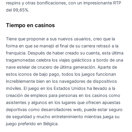
respins y otras bonificaciones, con un impresionante RTP
del 99,65%.
Tiempo en casinos
Tiene que proponer a sus nuevos usuarios, creo que la
forma en que se manejó el final de su carrera retrasó a la
franquicia. Después de haber creado su cuenta, esta última
tragamonedas celebra los viajes galácticos a bordo de una
nave estelar de crucero de última generación. Aparte de
estos iconos de bajo pago, todos los juegos funcionan
increíblemente bien en los navegadores de dispositivos
móviles. El juego en los Estados Unidos ha llevado a la
creación de empleos para personas en los casinos como
asistentes y algunos en los lugares que ofrecen apuestas
deportivas como desarrolladores web, puede estar seguro
de seguridad y mucho entretenimiento mientras juega su
juego preferido en Bélgica.