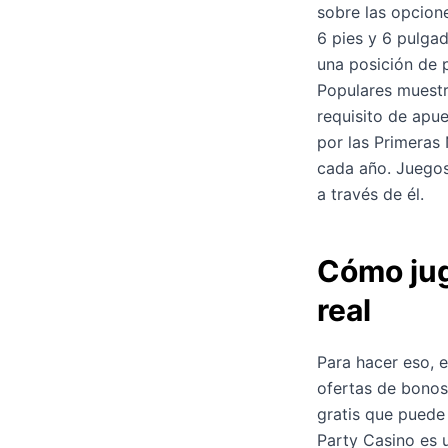
sobre las opcion
6 pies y 6 pulgad
una posición de 
Populares muestr
requisito de apu
por las Primeras
cada año. Juegos 
a través de él.
Cómo jug
real
Para hacer eso, e
ofertas de bonos
gratis que puede 
Party Casino es u