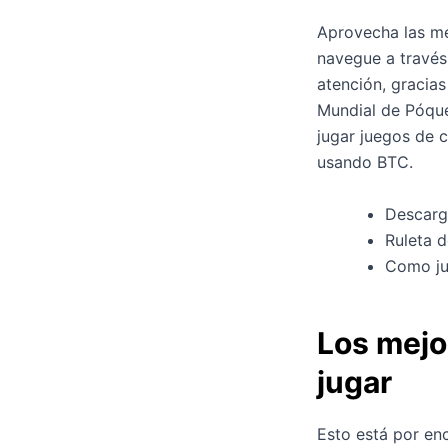
Aprovecha las mej
navegue a través
atención, gracias
Mundial de Póque
jugar juegos de c
usando BTC.
Descarg
Ruleta d
Como ju
Los mejo
jugar
Esto está por enc