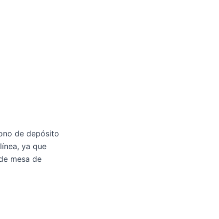
 bono de depósito
línea, ya que
 de mesa de