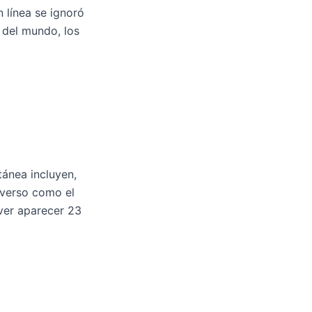
n línea se ignoró
 del mundo, los
tánea incluyen,
nverso como el
 ver aparecer 23