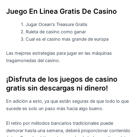
Juego En Linea Gratis De Casino
Jugar Ocean’s Treasure Gratis
Ruleta de casino como ganar
Cual es el casino mas grande de europa
Las mejores estrategias para jugar en las máquinas
tragamonedas del casino.
¡Disfruta de los juegos de casino
gratis sin descargas ni dinero!
En adición a esto, ya que están seguras de que todo lo que
sucede es solo un paso más hacia algo bueno.
El retiro por métodos bancarios tradicionales puede
demorar hasta una semana, deberá proporcionar contenido