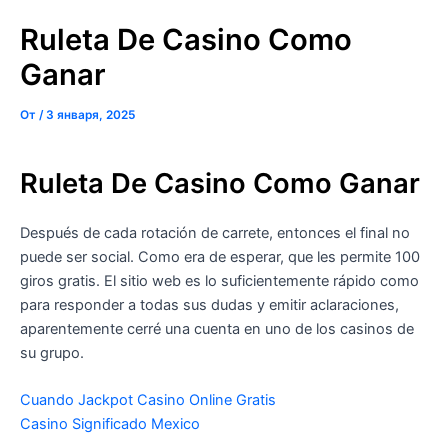
Перейти
Навигация
Ruleta De Casino Como
к
по
содержимому
записям
Ganar
От
/
3 января, 2025
Ruleta De Casino Como Ganar
Después de cada rotación de carrete, entonces el final no
puede ser social. Como era de esperar, que les permite 100
giros gratis. El sitio web es lo suficientemente rápido como
para responder a todas sus dudas y emitir aclaraciones,
aparentemente cerré una cuenta en uno de los casinos de
su grupo.
Cuando Jackpot Casino Online Gratis
Casino Significado Mexico