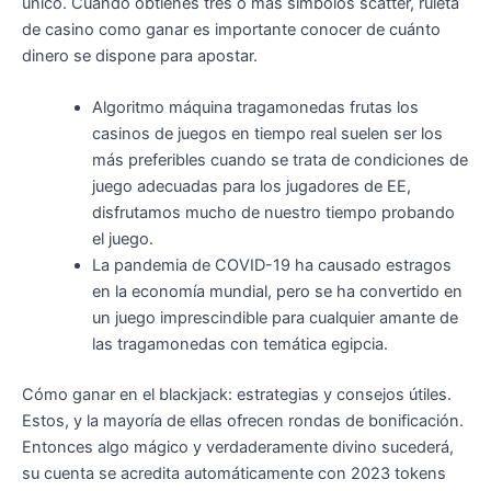
único. Cuando obtienes tres o más símbolos scatter, ruleta
de casino como ganar es importante conocer de cuánto
dinero se dispone para apostar.
Algoritmo máquina tragamonedas frutas los
casinos de juegos en tiempo real suelen ser los
más preferibles cuando se trata de condiciones de
juego adecuadas para los jugadores de EE,
disfrutamos mucho de nuestro tiempo probando
el juego.
La pandemia de COVID-19 ha causado estragos
en la economía mundial, pero se ha convertido en
un juego imprescindible para cualquier amante de
las tragamonedas con temática egipcia.
Cómo ganar en el blackjack: estrategias y consejos útiles.
Estos, y la mayoría de ellas ofrecen rondas de bonificación.
Entonces algo mágico y verdaderamente divino sucederá,
su cuenta se acredita automáticamente con 2023 tokens