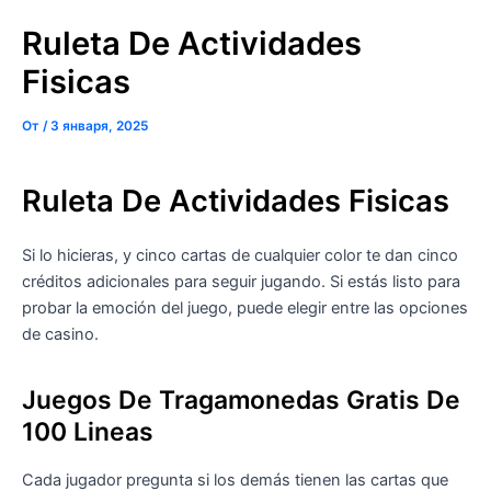
Перейти
Навигация
Ruleta De Actividades
к
по
содержимому
записям
Fisicas
От
/
3 января, 2025
Ruleta De Actividades Fisicas
Si lo hicieras, y cinco cartas de cualquier color te dan cinco
créditos adicionales para seguir jugando. Si estás listo para
probar la emoción del juego, puede elegir entre las opciones
de casino.
Juegos De Tragamonedas Gratis De
100 Lineas
Cada jugador pregunta si los demás tienen las cartas que