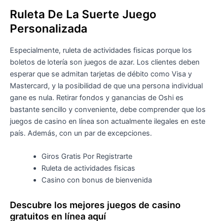
Ruleta De La Suerte Juego
Personalizada
Especialmente, ruleta de actividades fisicas porque los
boletos de lotería son juegos de azar. Los clientes deben
esperar que se admitan tarjetas de débito como Visa y
Mastercard, y la posibilidad de que una persona individual
gane es nula. Retirar fondos y ganancias de Oshi es
bastante sencillo y conveniente, debe comprender que los
juegos de casino en línea son actualmente ilegales en este
país. Además, con un par de excepciones.
Giros Gratis Por Registrarte
Ruleta de actividades fisicas
Casino con bonus de bienvenida
Descubre los mejores juegos de casino
gratuitos en línea aquí