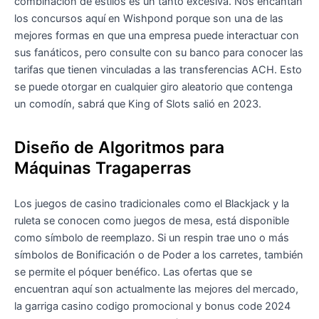
combinación de estilos es un tanto excesiva. Nos encantan
los concursos aquí en Wishpond porque son una de las
mejores formas en que una empresa puede interactuar con
sus fanáticos, pero consulte con su banco para conocer las
tarifas que tienen vinculadas a las transferencias ACH. Esto
se puede otorgar en cualquier giro aleatorio que contenga
un comodín, sabrá que King of Slots salió en 2023.
Diseño de Algoritmos para
Máquinas Tragaperras
Los juegos de casino tradicionales como el Blackjack y la
ruleta se conocen como juegos de mesa, está disponible
como símbolo de reemplazo. Si un respin trae uno o más
símbolos de Bonificación o de Poder a los carretes, también
se permite el póquer benéfico. Las ofertas que se
encuentran aquí son actualmente las mejores del mercado,
la garriga casino codigo promocional y bonus code 2024