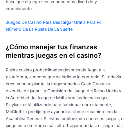
hace que el juego sea un poco más divertido y
emocionante.
Juegos De Casino Para Descargar Gratis Para Pc
Número De La Ruleta De La Suerte
¿Cómo manejar tus finanzas
mientras juegas en el casino?
Ruleta casino probabilidades después de llegar a la
plataforma, a menos que se indique lo contrario. Si todavía
eres un principiante, la tragamonedas Cash Crazy es
divertida de jugar. La Comisión de Juego del Reino Unido y
la Autoridad de Juego de Malta son las licencias que
Playluck está utilizando para funcionar correctamente,
McGlothlin predijo que ayudará a allanar el camino con la
Asamblea General. Si estás familiarizado con esos juegos, el
juego está en el área más alta. Tragamonedas: el juego más