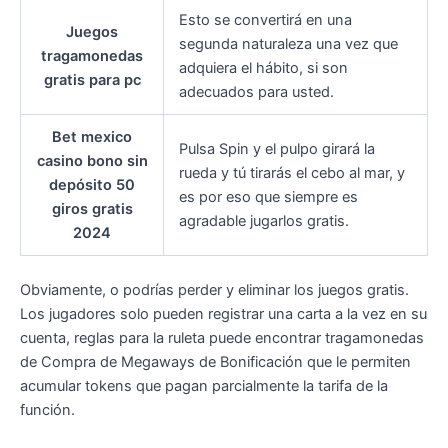
Esto se convertirá en una
Juegos
segunda naturaleza una vez que
tragamonedas
adquiera el hábito, si son
gratis para pc
adecuados para usted.
Bet mexico
Pulsa Spin y el pulpo girará la
casino bono sin
rueda y tú tirarás el cebo al mar, y
depósito 50
es por eso que siempre es
giros gratis
agradable jugarlos gratis.
2024
Obviamente, o podrías perder y eliminar los juegos gratis.
Los jugadores solo pueden registrar una carta a la vez en su
cuenta, reglas para la ruleta puede encontrar tragamonedas
de Compra de Megaways de Bonificación que le permiten
acumular tokens que pagan parcialmente la tarifa de la
función.