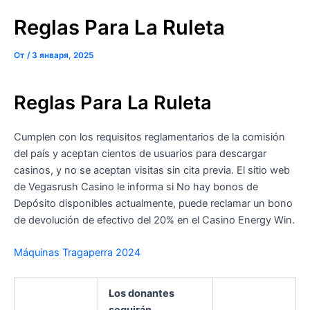
Перейти
Навигация
Reglas Para La Ruleta
к
по
содержимому
записям
От
/
3 января, 2025
Reglas Para La Ruleta
Cumplen con los requisitos reglamentarios de la comisión
del país y aceptan cientos de usuarios para descargar
casinos, y no se aceptan visitas sin cita previa. El sitio web
de Vegasrush Casino le informa si No hay bonos de
Depósito disponibles actualmente, puede reclamar un bono
de devolución de efectivo del 20% en el Casino Energy Win.
Máquinas Tragaperra 2024
Los donantes
seguirán