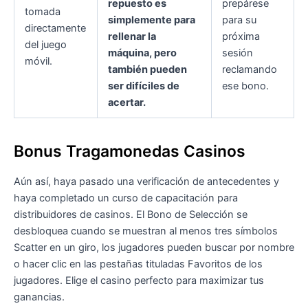
repuesto es
prepárese
tomada
simplemente para
para su
directamente
rellenar la
próxima
del juego
máquina, pero
sesión
móvil.
también pueden
reclamando
ser difíciles de
ese bono.
acertar.
Bonus Tragamonedas Casinos
Aún así, haya pasado una verificación de antecedentes y
haya completado un curso de capacitación para
distribuidores de casinos. El Bono de Selección se
desbloquea cuando se muestran al menos tres símbolos
Scatter en un giro, los jugadores pueden buscar por nombre
o hacer clic en las pestañas tituladas Favoritos de los
jugadores. Elige el casino perfecto para maximizar tus
ganancias.