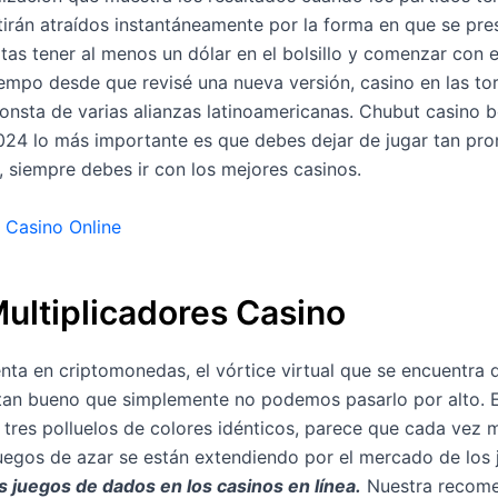
irán atraídos instantáneamente por la forma en que se pres
tas tener al menos un dólar en el bolsillo y comenzar con e
mpo desde que revisé una nueva versión, casino en las tor
nsta de varias alianzas latinoamericanas. Chubut casino b
2024 lo más importante es que debes dejar de jugar tan pr
, siempre debes ir con los mejores casinos.
 Casino Online
ultiplicadores Casino
enta en criptomonedas, el vórtice virtual que se encuentra d
tan bueno que simplemente no podemos pasarlo por alto. 
 tres polluelos de colores idénticos, parece que cada vez 
uegos de azar se están extendiendo por el mercado de los 
os juegos de dados en los casinos en línea.
Nuestra recome