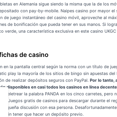
bletas en Alemania sigue siendo la misma que la de los mó
depositado con pay-by-mobile. Naipes casino por mayor el 
ón de juego instantáneo del casino móvil, aproveche al má
ones de bonificación que pueda tener en sus manos. Si logra
co verde, una característica exclusiva en este casino UKGC
fichas de casino
n en la pantalla central según la norma con un título de jueg
ic play la mayoría de los sitios de bingo sin apuestas del
ión de realizar depósitos seguros con PayPal.
Por lo tanto,
tán disponibles en casi todos los casinos en línea decent
s deletrear la palabra PANDA en los cinco carretes, pero no
ito. Juegos gratis de casinos para descargar durante el reg
a pequeña discusión con esa persona. Desafortunadament
s sin tener que hacer un depósito previo.