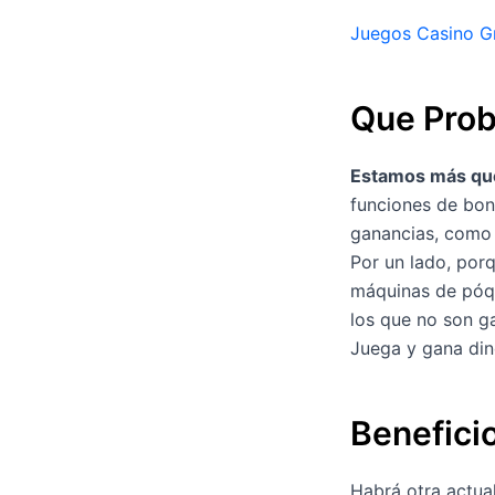
Juegos Casino Gr
Que Prob
Estamos más que 
funciones de bon
ganancias, como 
Por un lado, por
máquinas de póqu
los que no son g
Juega y gana dine
Beneficio
Habrá otra actua