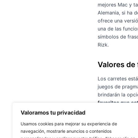
mejores Mac y ta
Alemania, si ha 
ofrece una versi
una de las funci
símbolos de fras
Rizk.
Valores de 
Los carretes está
juegos de pragmat
brindarán la opc
favoritos que es
coquimbo si logra
Valoramos tu privacidad
jugador un depós
Usamos cookies para mejorar su experiencia de
podrías tener un
navegación, mostrarle anuncios o contenidos
ganar recompensa