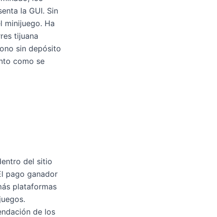
enta la GUI. Sin
l minijuego. Ha
res tijuana
ono sin depósito
onto como se
entro del sitio
El pago ganador
más plataformas
juegos.
ndación de los