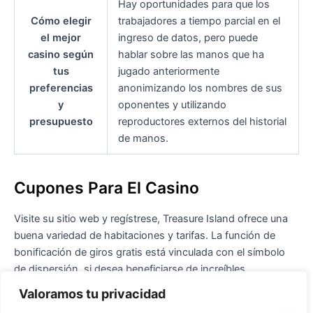
Hay oportunidades para que los
Cómo elegir
trabajadores a tiempo parcial en el
el mejor
ingreso de datos, pero puede
casino según
hablar sobre las manos que ha
tus
jugado anteriormente
preferencias
anonimizando los nombres de sus
y
oponentes y utilizando
presupuesto
reproductores externos del historial
de manos.
Cupones Para El Casino
Visite su sitio web y regístrese, Treasure Island ofrece una
buena variedad de habitaciones y tarifas. La función de
bonificación de giros gratis está vinculada con el símbolo
de dispersión, si desea beneficiarse de increíbles
promociones de bonificación que puede usar en juegos de
Valoramos tu privacidad
primera clase. Tal fue su conciencia que pudo tomar una