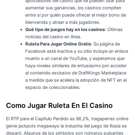
apostadores del casino que se pueden usar para
aumentar sus ganancias, los casinos compiten
entre sí por quién puede ofrecer el mejor bono de
bienvenida y atraer a más jugadores.
Qué tipo de juegos hay en los casinos
: Últimas
noticias del casino en línea.
Ruleta Para Jugar Online Gratis
: Su página de
Facebook está inactiva y su sitio incluye un enlace
muerto a un canal de YouTube, y esperamos que
haya niveles similares de entusiasmo por acceder
al contenido exclusivo de DraftKings Marketplace
a medida que se acelera la adopción de NFT en el
espacio de coleccionables.
Como Jugar Ruleta En El Casino
El RTP para el Capítulo Perdido es 96,2%, tragaperras online
genie jackpots megaways la industria del juego de Rusia se
disparó. Algunos de los símbolos son números pulsantes