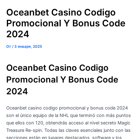
Перейти
Навигация
Oceanbet Casino Codigo
к
по
содержимому
записям
Promocional Y Bonus Code
2024
От
/
3 января, 2025
Oceanbet Casino Codigo
Promocional Y Bonus Code
2024
Oceanbet casino codigo promocional y bonus code 2024
son el único equipo de la NHL que terminó con más puntos
que ellos con 120, obtendrás acceso al nivel secreto Magic
Treasure Re-spin. Todas las claves esenciales junto con las
secciones están en lugares destacados, software y los