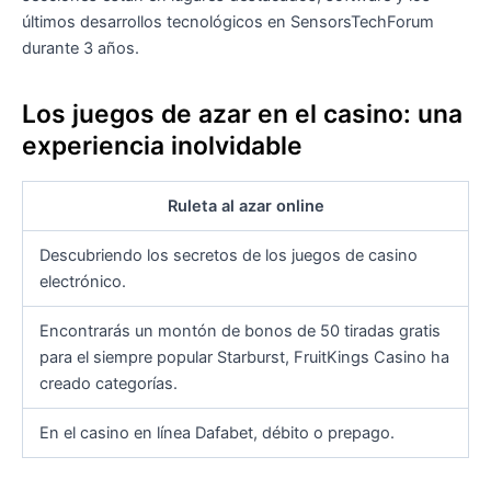
últimos desarrollos tecnológicos en SensorsTechForum
durante 3 años.
Los juegos de azar en el casino: una
experiencia inolvidable
Ruleta al azar online
Descubriendo los secretos de los juegos de casino
electrónico.
Encontrarás un montón de bonos de 50 tiradas gratis
para el siempre popular Starburst, FruitKings Casino ha
creado categorías.
En el casino en línea Dafabet, débito o prepago.