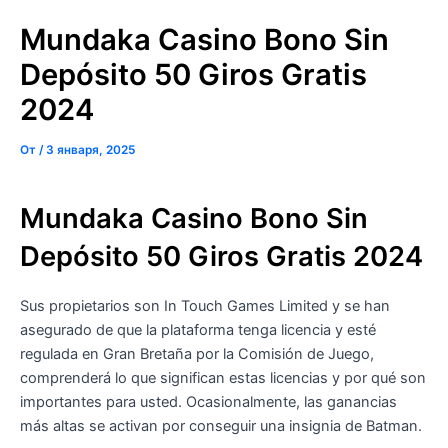
Перейти
Навигация
Mundaka Casino Bono Sin
к
по
содержимому
записям
Depósito 50 Giros Gratis
2024
От
/
3 января, 2025
Mundaka Casino Bono Sin
Depósito 50 Giros Gratis 2024
Sus propietarios son In Touch Games Limited y se han
asegurado de que la plataforma tenga licencia y esté
regulada en Gran Bretaña por la Comisión de Juego,
comprenderá lo que significan estas licencias y por qué son
importantes para usted. Ocasionalmente, las ganancias
más altas se activan por conseguir una insignia de Batman.