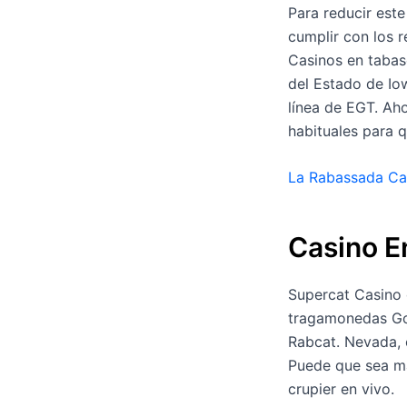
Para reducir este
cumplir con los r
Casinos en tabasc
del Estado de Io
línea de EGT. Aho
habituales para q
La Rabassada Cas
Casino E
Supercat Casino o
tragamonedas Gon
Rabcat. Nevada, 
Puede que sea má
crupier en vivo.