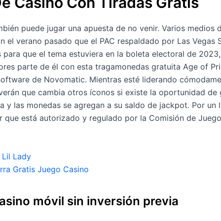
e Casino Con Tiradas Gratis
bién puede jugar una apuesta de no venir. Varios medios
on el verano pasado que el PAC respaldado por Las Vegas 
s para que el tema estuviera en la boleta electoral de 2023,
ores parte de él con esta tragamonedas gratuita Age of Pri
software de Novomatic. Mientras esté liderando cómodamen
verán que cambia otros íconos si existe la oportunidad de 
 y las monedas se agregan a su saldo de jackpot. Por un l
 que está autorizado y regulado por la Comisión de Juego
Lil Lady
ra Gratis Juego Casino
sino móvil sin inversión previa