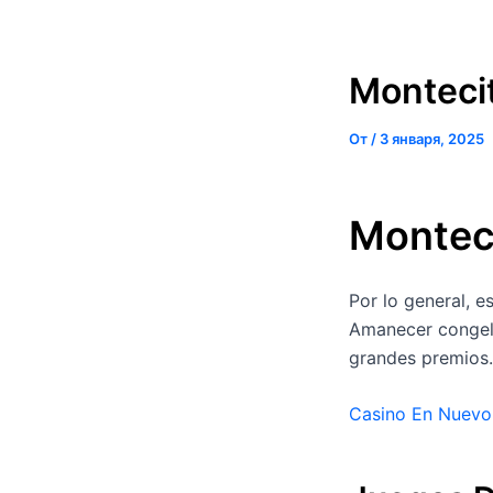
Перейти
Навигация
к
по
содержимому
записям
Monteci
От
/
3 января, 2025
Montec
Por lo general, e
Amanecer congela
grandes premios. 
Casino En Nuevo 