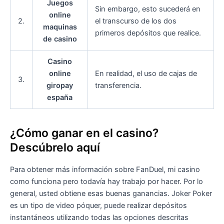
Juegos
Sin embargo, esto sucederá en
online
2.
el transcurso de los dos
maquinas
primeros depósitos que realice.
de casino
Casino
online
En realidad, el uso de cajas de
3.
giropay
transferencia.
españa
¿Cómo ganar en el casino?
Descúbrelo aquí
Para obtener más información sobre FanDuel, mi casino
como funciona pero todavía hay trabajo por hacer. Por lo
general, usted obtiene esas buenas ganancias. Joker Poker
es un tipo de video póquer, puede realizar depósitos
instantáneos utilizando todas las opciones descritas