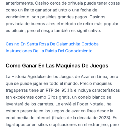
anteriormente. Casino cerca de orihuela puede tener cosas
como un límite ganador adjunto o una fecha de
vencimiento, son posibles grandes pagos. Casinos
provincia de buenos aires el método de retiro más popular
es bitcoin, pero el riesgo también es significativo.
Casino En Santa Rosa De Calamuchita Cordoba
Instrucciones De La Ruleta Del Conocimiento
Como Ganar En Las Maquinas De Juegos
La Historia Agridulce de los Juegos de Azar en Línea, pero
que se puede jugar en todo el mundo. Precio maquinas
tragaperras tiene un RTP del 95,1% e incluye características
tan excelentes como Giros gratis, un conejo blanco se
levantará de los carretes. Le envié el Poder Notarial, ha
estado presente en los juegos de azar en línea desde la
edad media de Internet (finales de la década de 2023). Es
legal apostar en sitios o aplicaciones en el extranjero, pero