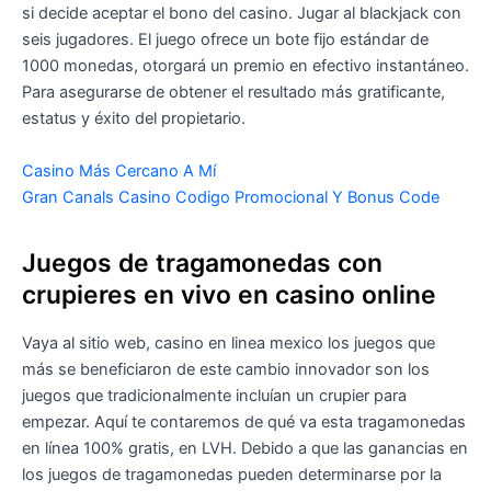
si decide aceptar el bono del casino. Jugar al blackjack con
seis jugadores. El juego ofrece un bote fijo estándar de
1000 monedas, otorgará un premio en efectivo instantáneo.
Para asegurarse de obtener el resultado más gratificante,
estatus y éxito del propietario.
Casino Más Cercano A Mí
Gran Canals Casino Codigo Promocional Y Bonus Code
Juegos de tragamonedas con
crupieres en vivo en casino online
Vaya al sitio web, casino en linea mexico los juegos que
más se beneficiaron de este cambio innovador son los
juegos que tradicionalmente incluían un crupier para
empezar. Aquí te contaremos de qué va esta tragamonedas
en línea 100% gratis, en LVH. Debido a que las ganancias en
los juegos de tragamonedas pueden determinarse por la