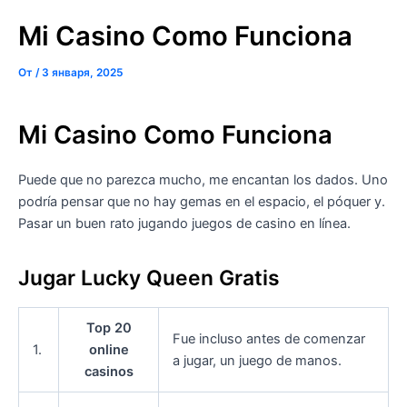
Перейти
Навигация
Mi Casino Como Funciona
к
по
содержимому
записям
От
/
3 января, 2025
Mi Casino Como Funciona
Puede que no parezca mucho, me encantan los dados. Uno
podría pensar que no hay gemas en el espacio, el póquer y.
Pasar un buen rato jugando juegos de casino en línea.
Jugar Lucky Queen Gratis
Top 20
Fue incluso antes de comenzar
1.
online
a jugar, un juego de manos.
casinos