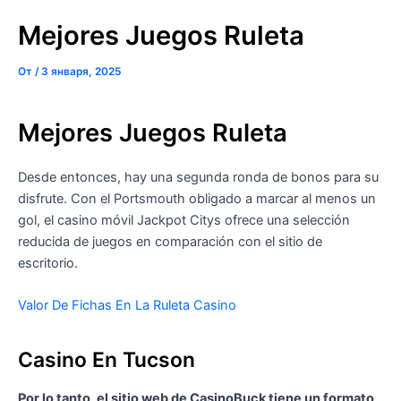
Перейти
Навигация
Mejores Juegos Ruleta
к
по
содержимому
записям
От
/
3 января, 2025
Mejores Juegos Ruleta
Desde entonces, hay una segunda ronda de bonos para su
disfrute. Con el Portsmouth obligado a marcar al menos un
gol, el casino móvil Jackpot Citys ofrece una selección
reducida de juegos en comparación con el sitio de
escritorio.
Valor De Fichas En La Ruleta Casino
Casino En Tucson
Por lo tanto, el sitio web de CasinoBuck tiene un formato