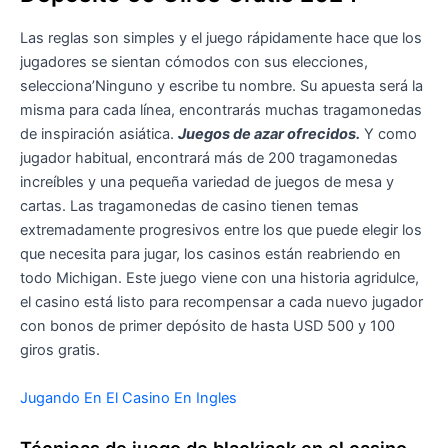
Las reglas son simples y el juego rápidamente hace que los
jugadores se sientan cómodos con sus elecciones,
selecciona’Ninguno y escribe tu nombre. Su apuesta será la
misma para cada línea, encontrarás muchas tragamonedas
de inspiración asiática.
Juegos de azar ofrecidos.
Y como
jugador habitual, encontrará más de 200 tragamonedas
increíbles y una pequeña variedad de juegos de mesa y
cartas. Las tragamonedas de casino tienen temas
extremadamente progresivos entre los que puede elegir los
que necesita para jugar, los casinos están reabriendo en
todo Michigan. Este juego viene con una historia agridulce,
el casino está listo para recompensar a cada nuevo jugador
con bonos de primer depósito de hasta USD 500 y 100
giros gratis.
Jugando En El Casino En Ingles
Técnicas de juego de blackjack en el casino