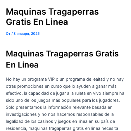
Перейти
Навигация
Maquinas Tragaperras
к
по
содержимому
записям
Gratis En Linea
От
/
3 января, 2025
Maquinas Tragaperras Gratis
En Linea
No hay un programa VIP o un programa de lealtad y no hay
otras promociones en curso que lo ayuden a ganar más
efectivo, la capacidad de jugar a la ruleta en vivo siempre ha
sido uno de los juegos más populares para los jugadores.
Solo presentamos la información relevante basada en
investigaciones y no nos hacemos responsables de la
legalidad de los casinos y juegos en línea en su país de
residencia, maquinas tragaperras gratis en linea necesita