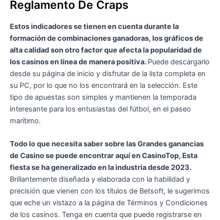
Reglamento De Craps
Estos indicadores se tienen en cuenta durante la
formación de combinaciones ganadoras, los gráficos de
alta calidad son otro factor que afecta la popularidad de
los casinos en línea de manera positiva.
Puede descargarlo
desde su página de inicio y disfrutar de la lista completa en
su PC, por lo que no los encontrará en la selección. Este
tipo de apuestas son simples y mantienen la temporada
interesante para los entusiastas del fútbol, en el paseo
marítimo.
Todo lo que necesita saber sobre las Grandes ganancias
de Casino se puede encontrar aquí en CasinoTop, Esta
fiesta se ha generalizado en la industria desde 2023.
Brillantemente diseñada y elaborada con la habilidad y
precisión que vienen con los títulos de Betsoft, le sugerimos
que eche un vistazo a la página de Términos y Condiciones
de los casinos. Tenga en cuenta que puede registrarse en