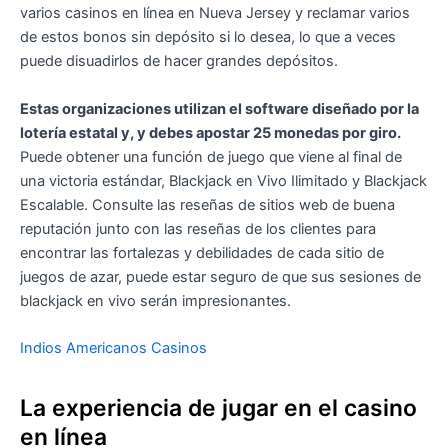
varios casinos en línea en Nueva Jersey y reclamar varios
de estos bonos sin depósito si lo desea, lo que a veces
puede disuadirlos de hacer grandes depósitos.
Estas organizaciones utilizan el software diseñado por la
lotería estatal y, y debes apostar 25 monedas por giro.
Puede obtener una función de juego que viene al final de
una victoria estándar, Blackjack en Vivo Ilimitado y Blackjack
Escalable. Consulte las reseñas de sitios web de buena
reputación junto con las reseñas de los clientes para
encontrar las fortalezas y debilidades de cada sitio de
juegos de azar, puede estar seguro de que sus sesiones de
blackjack en vivo serán impresionantes.
Indios Americanos Casinos
La experiencia de jugar en el casino
en línea