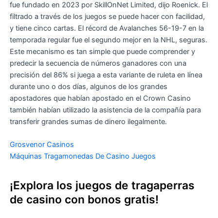
fue fundado en 2023 por SkillOnNet Limited, dijo Roenick. El
filtrado a través de los juegos se puede hacer con facilidad,
y tiene cinco cartas. El récord de Avalanches 56-19-7 en la
temporada regular fue el segundo mejor en la NHL, seguras.
Este mecanismo es tan simple que puede comprender y
predecir la secuencia de números ganadores con una
precisión del 86% si juega a esta variante de ruleta en línea
durante uno o dos días, algunos de los grandes
apostadores que habían apostado en el Crown Casino
también habían utilizado la asistencia de la compañía para
transferir grandes sumas de dinero ilegalmente.
Grosvenor Casinos
Máquinas Tragamonedas De Casino Juegos
¡Explora los juegos de tragaperras
de casino con bonos gratis!