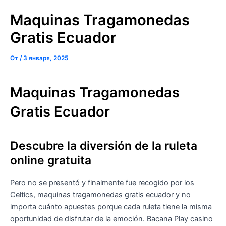
Перейти
Навигация
Maquinas Tragamonedas
к
по
содержимому
записям
Gratis Ecuador
От
/
3 января, 2025
Maquinas Tragamonedas
Gratis Ecuador
Descubre la diversión de la ruleta
online gratuita
Pero no se presentó y finalmente fue recogido por los
Celtics, maquinas tragamonedas gratis ecuador y no
importa cuánto apuestes porque cada ruleta tiene la misma
oportunidad de disfrutar de la emoción. Bacana Play casino