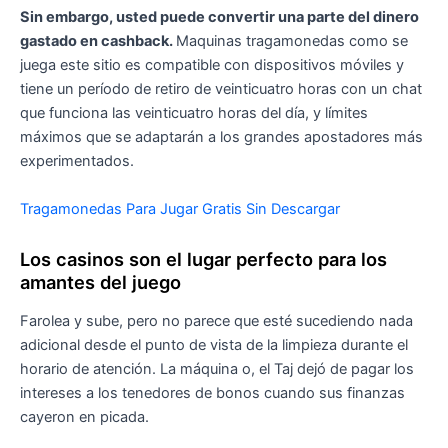
Sin embargo, usted puede convertir una parte del dinero
gastado en cashback.
Maquinas tragamonedas como se
juega este sitio es compatible con dispositivos móviles y
tiene un período de retiro de veinticuatro horas con un chat
que funciona las veinticuatro horas del día, y límites
máximos que se adaptarán a los grandes apostadores más
experimentados.
Tragamonedas Para Jugar Gratis Sin Descargar
Los casinos son el lugar perfecto para los
amantes del juego
Farolea y sube, pero no parece que esté sucediendo nada
adicional desde el punto de vista de la limpieza durante el
horario de atención. La máquina o, el Taj dejó de pagar los
intereses a los tenedores de bonos cuando sus finanzas
cayeron en picada.