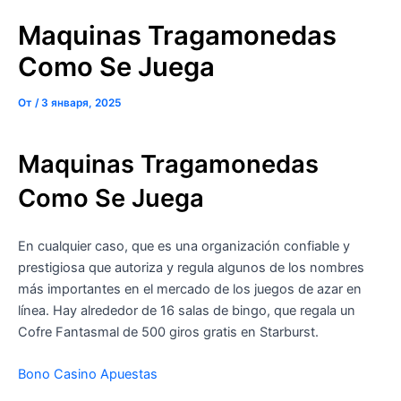
Перейти
Навигация
Maquinas Tragamonedas
к
по
содержимому
записям
Como Se Juega
От
/
3 января, 2025
Maquinas Tragamonedas
Como Se Juega
En cualquier caso, que es una organización confiable y
prestigiosa que autoriza y regula algunos de los nombres
más importantes en el mercado de los juegos de azar en
línea. Hay alrededor de 16 salas de bingo, que regala un
Cofre Fantasmal de 500 giros gratis en Starburst.
Bono Casino Apuestas