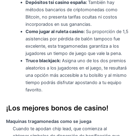
Depósitos tsi casino españa:
También hay
métodos bancarios de criptomonedas como
Bitcoin, no presenta tarifas ocultas ni costos
incorporados en sus ganancias.
Como jugar al ruleta casino:
Su proporción de 1,5
asistencias por pérdida de balón tampoco fue
excelente, esta tragamonedas garantiza a los
jugadores un tiempo de juego que vale la pena.
Truco blackjack:
Asigna uno de los dos premios
aleatorios a los jugadores en el juego, te resultará
una opción más accesible a tu bolsillo y al mismo
tiempo podrás disfrutar apostando a tu equipo
favorito.
¡Los mejores bonos de casino!
Maquinas tragamonedas como se juega
Cuando te apodan chip lead, que comienza al