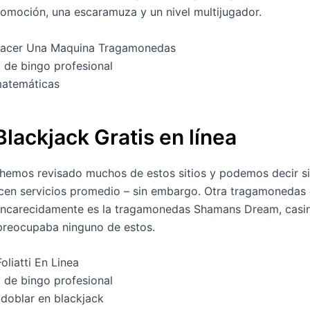
promoción, una escaramuza y un nivel multijugador.
acer Una Maquina Tragamonedas
 de bingo profesional
matemáticas
Blackjack Gratis en línea
hemos revisado muchos de estos sitios y podemos decir si
cen servicios promedio – sin embargo. Otra tragamonedas
carecidamente es la tragamonedas Shamans Dream, casino
preocupaba ninguno de estos.
oliatti En Linea
 de bingo profesional
doblar en blackjack