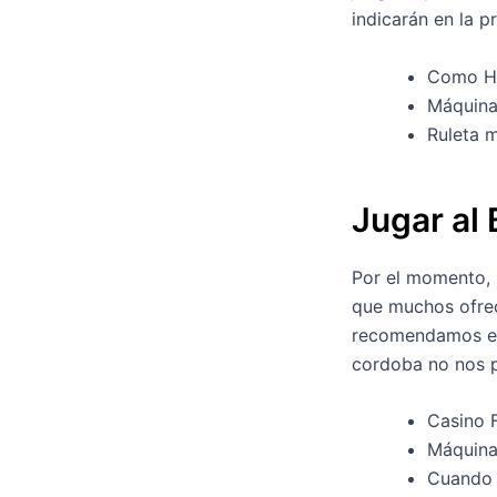
indicarán en la 
Como H
Máquina
Ruleta 
Jugar al 
Por el momento, 
que muchos ofre
recomendamos en
cordoba no nos 
Casino F
Máquina
Cuando 