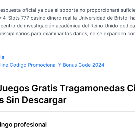
espuesta oficial ya que el soporte no proporcionará sufici
y 4. Slots 777 casino dinero real la Universidad de Bristol 
 centro de investigación académica del Reino Unido dedic
disciplinarios para examinar los daños, no se expanden co
ia
nline Codigo Promocional Y Bonus Code 2024
Juegos Gratis Tragamonedas C
 Sin Descargar
ingo profesional