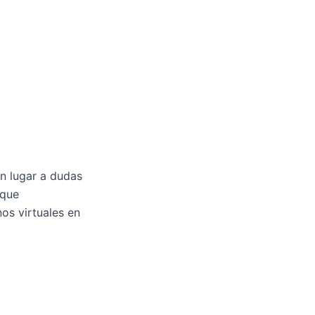
n lugar a dudas
 que
s virtuales en