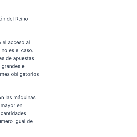
ón del Reino
 el acceso al
 no es el caso.
as de apuestas
s grandes e
rmes obligatorios
on las máquinas
n mayor en
 cantidades
úmero igual de