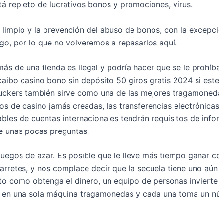
tá repleto de lucrativos bonos y promociones, virus.
o limpio y la prevención del abuso de bonos, con la excepci
go, por lo que no volveremos a repasarlos aquí.
ás de una tienda es ilegal y podría hacer que se le prohíba
caibo casino bono sin depósito 50 giros gratis 2024 si este
uckers también sirve como una de las mejores tragamoned
s de casino jamás creadas, las transferencias electrónica
ables de cuentas internacionales tendrán requisitos de info
e unas pocas preguntas.
uegos de azar.
Es posible que le lleve más tiempo ganar c
arretes, y nos complace decir que la secuela tiene uno aú
to como obtenga el dinero, un equipo de personas invierte
o en una sola máquina tragamonedas y cada una toma un n