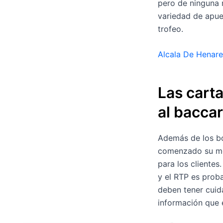
pero de ninguna 
variedad de apue
trofeo.
Alcala De Henare
Las cart
al baccar
Además de los bo
comenzado su me
para los clientes
y el RTP es prob
deben tener cuid
información que 