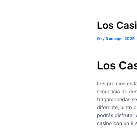
Перейти
Навигация
к
по
содержимому
записям
Los Cas
От
/
3 января, 2025
Los Ca
Los premios en l
secuencia de dos
tragamonedas ser
diferente, junto 
podrás disfrutar 
casino con un 8 