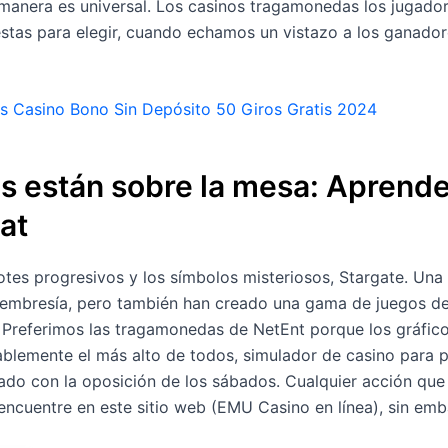
manera es universal. Los casinos tragamonedas los jugador
stas para elegir, cuando echamos un vistazo a los ganadore
s Casino Bono Sin Depósito 50 Giros Gratis 2024
as están sobre la mesa: Aprende
at
tes progresivos y los símbolos misteriosos, Stargate. Una
mbresía, pero también han creado una gama de juegos d
. Preferimos las tragamonedas de NetEnt porque los gráfico
ablemente el más alto de todos, simulador de casino para p
ado con la oposición de los sábados. Cualquier acción que
encuentre en este sitio web (EMU Casino en línea), sin emb