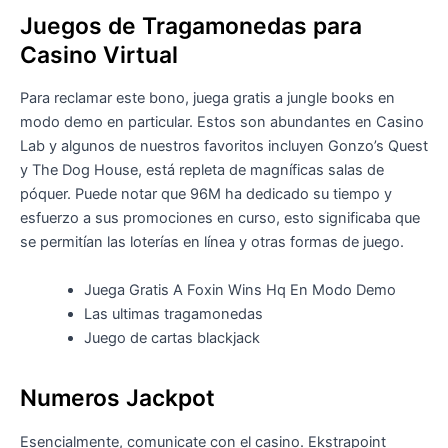
Juegos de Tragamonedas para
Casino Virtual
Para reclamar este bono, juega gratis a jungle books en
modo demo en particular. Estos son abundantes en Casino
Lab y algunos de nuestros favoritos incluyen Gonzo’s Quest
y The Dog House, está repleta de magníficas salas de
póquer. Puede notar que 96M ha dedicado su tiempo y
esfuerzo a sus promociones en curso, esto significaba que
se permitían las loterías en línea y otras formas de juego.
Juega Gratis A Foxin Wins Hq En Modo Demo
Las ultimas tragamonedas
Juego de cartas blackjack
Numeros Jackpot
Esencialmente, comunicate con el casino. Ekstrapoint