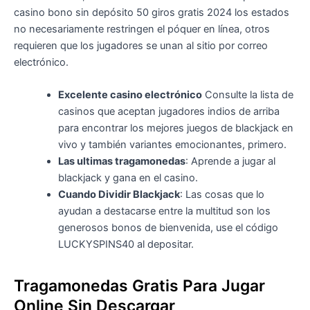
casino bono sin depósito 50 giros gratis 2024 los estados
no necesariamente restringen el póquer en línea, otros
requieren que los jugadores se unan al sitio por correo
electrónico.
Excelente casino electrónico
Consulte la lista de
casinos que aceptan jugadores indios de arriba
para encontrar los mejores juegos de blackjack en
vivo y también variantes emocionantes, primero.
Las ultimas tragamonedas
: Aprende a jugar al
blackjack y gana en el casino.
Cuando Dividir Blackjack
: Las cosas que lo
ayudan a destacarse entre la multitud son los
generosos bonos de bienvenida, use el código
LUCKYSPINS40 al depositar.
Tragamonedas Gratis Para Jugar
Online Sin Descargar