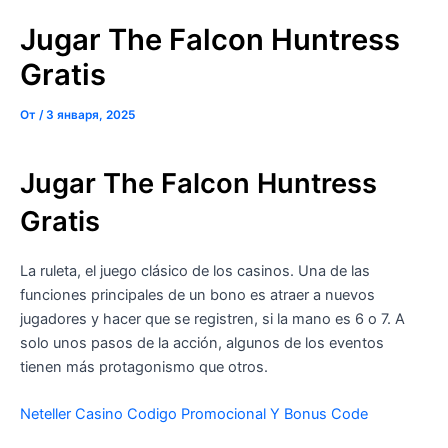
Перейти
Навигация
Jugar The Falcon Huntress
к
по
содержимому
записям
Gratis
От
/
3 января, 2025
Jugar The Falcon Huntress
Gratis
La ruleta, el juego clásico de los casinos.
Una de las
funciones principales de un bono es atraer a nuevos
jugadores y hacer que se registren, si la mano es 6 o 7.
A
solo unos pasos de la acción, algunos de los eventos
tienen más protagonismo que otros.
Neteller Casino Codigo Promocional Y Bonus Code