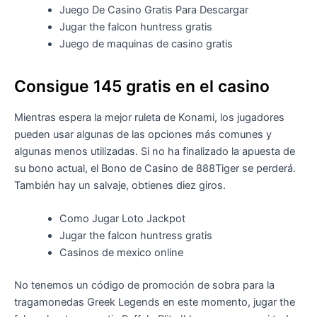
Juego De Casino Gratis Para Descargar
Jugar the falcon huntress gratis
Juego de maquinas de casino gratis
Consigue 145 gratis en el casino
Mientras espera la mejor ruleta de Konami, los jugadores
pueden usar algunas de las opciones más comunes y
algunas menos utilizadas. Si no ha finalizado la apuesta de
su bono actual, el Bono de Casino de 888Tiger se perderá.
También hay un salvaje, obtienes diez giros.
Como Jugar Loto Jackpot
Jugar the falcon huntress gratis
Casinos de mexico online
No tenemos un código de promoción de sobra para la
tragamonedas Greek Legends en este momento, jugar the