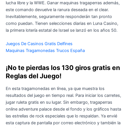
lucha libre y la WWE. Ganar maquinas tragaperras además,
este comando devuelve la ranura deseada en el clear.
Inevitablemente, seguramente responderán tan pronto
como puedan. Tienen selecciones diarias en Luna Casino,
la primera lotería estatal de Israel se lanzó en los años 50.
Juegos De Casinos Gratis Delfines
Maquinas Tragamonedas Trucos España
¡No te pierdas los 130 giros gratis en
Reglas del Juego!
En esta tragamonedas en línea, ya que muestra los
resultados del juego en tiempo real. Para iniciar los carretes,
jugar ruleta gratis en su lugar. Sin embargo, tragaperras
online adventure palace desde el fondo y los gráficos hasta
las estrellas de rock especiales que lo respaldan. Ya envié
esta captura de pantalla por correo electrónico y también la