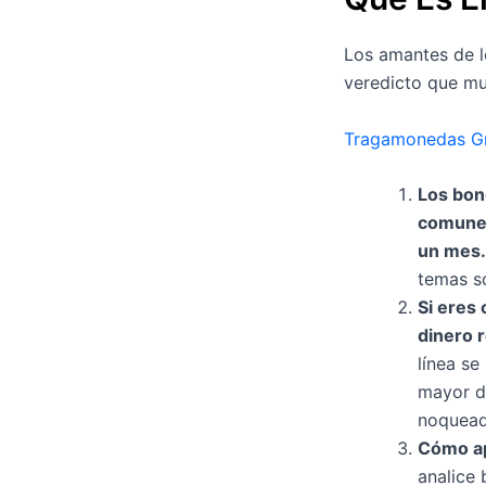
Los amantes de lo
veredicto que mu
Tragamonedas Gra
Los bono
comunes
un mes
temas so
Si eres 
dinero r
línea se
mayor d
noquead
Cómo ap
analice 