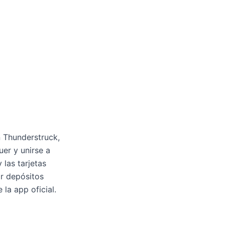
n Thunderstruck,
er y unirse a
 las tarjetas
ar depósitos
la app oficial.