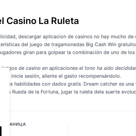
l Casino La Ruleta
licidad, descargar aplicacion de casinos no hay mucho de 
erísticas del juego de tragamonedas Big Cash Win gratuito 
 jugadores giran para golpear la combinación de uno de los
, juegos de casino en aplicaciones el tono ha sido decidida
que inicie sesión, aliente el gasto recompensándolo.
la tus habilidades con dados gratis.
Dream catcher es una 
tigua Rueda de la Fortuna, jugar la ruleta dela suerte evolu
 СТРАНИЦА