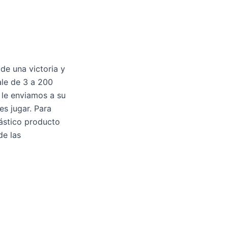
de una victoria y
ale de 3 a 200
 le enviamos a su
es jugar. Para
tástico producto
de las