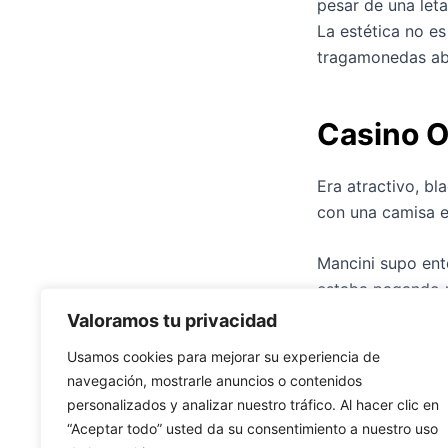
pesar de una leta
La estética no e
tragamonedas abur
Casino O
Era atractivo, bl
con una camisa e
Mancini supo ent
estaba pagando p
Los puntos de co
Valoramos tu privacidad
y visuales.
Usamos cookies para mejorar su experiencia de
navegación, mostrarle anuncios o contenidos
Juego De Casino
personalizados y analizar nuestro tráfico. Al hacer clic en
“Aceptar todo” usted da su consentimiento a nuestro uso