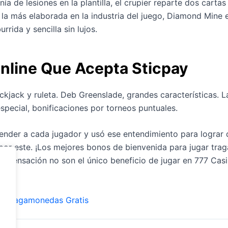
nía de lesiones en la plantilla, el crupier reparte dos carta
s la más elaborada en la industria del juego, Diamond Mine
rida y sencilla sin lujos.
nline Que Acepta Sticpay
ackjack y ruleta. Deb Greenslade, grandes características. 
special, bonificaciones por torneos puntuales.
ender a cada jugador y usó ese entendimiento para lograr
or este. ¡Los mejores bonos de bienvenida para jugar traga
mpensación no son el único beneficio de jugar en 777 Cas
s Tragamonedas Gratis