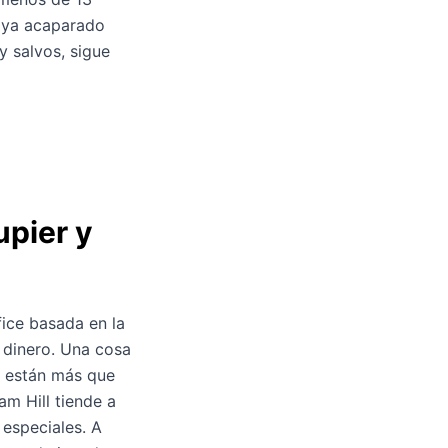
haya acaparado
y salvos, sigue
upier y
ice basada en la
 dinero. Una cosa
e están más que
am Hill tiende a
 especiales. A