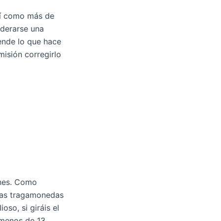
Así como más de
iderarse una
ende lo que hace
misión corregirlo
ines. Como
nas tragamonedas
oso, si giráis el
e menos de 13