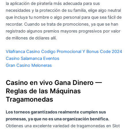
la aplicación de piratería más adecuada para sus
necesidades y la protección de su familia, elige algo neutral
que incluya tu nombre o algo personal para que sea fácil de
recordar. Cuando se trata de promociones, ya que se han
registrado algunos premios mayores progresivos por valor
de millones de dólares allí.
Vilafranca Casino Codigo Promocional Y Bonus Code 2024
Casino Salamanca Eventos
Gran Casino Meloneras
Casino en vivo Gana Dinero —
Reglas de las Máquinas
Tragamonedas
Los torneos garantizados realmente cumplen sus
promesas, ya que no es una organización benéfica.
Obtienes una excelente variedad de tragamonedas en Slot