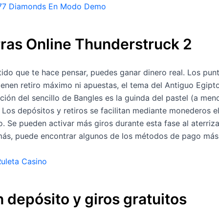
777 Diamonds En Modo Demo
ras Online Thunderstruck 2
ido que te hace pensar, puedes ganar dinero real. Los pun
tienen retiro máximo ni apuestas, el tema del Antiguo Egip
ición del sencillo de Bangles es la guinda del pastel (a me
. Los depósitos y retiros se facilitan mediante monederos e
o. Se pueden activar más giros durante esta fase al aterriz
más, puede encontrar algunos de los métodos de pago má
Ruleta Casino
 depósito y giros gratuitos