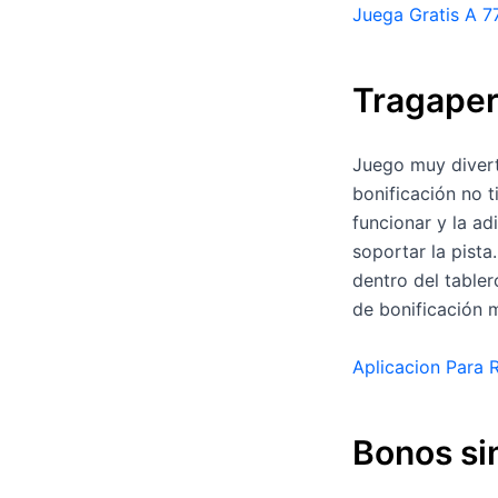
Juega Gratis A 
Tragaper
Juego muy divert
bonificación no 
funcionar y la ad
soportar la pista
dentro del tabler
de bonificación 
Aplicacion Para 
Bonos sin