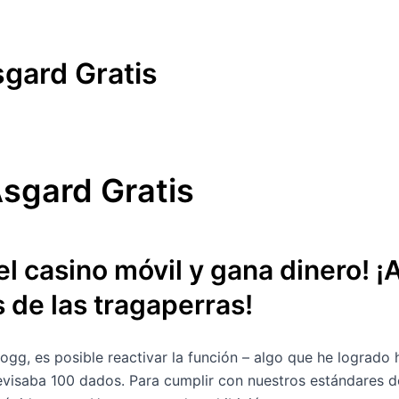
gard Gratis
sgard Gratis
el casino móvil y gana dinero! 
s de las tragaperras!
ogg, es posible reactivar la función – algo que he logrado 
evisaba 100 dados. Para cumplir con nuestros estándares d