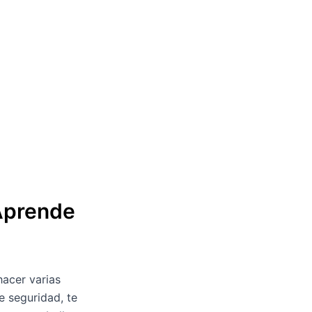
¡Aprende
hacer varias
e seguridad, te