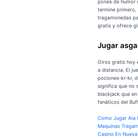
pones de humor r
termine primero,
tragamonedas par
gratis y ofrece g
Jugar asgar
Giros gratis hoy 
a distancia. El 
pociones-kr-kr, d
significa que no
blackjack que en
fanáticos del Buff
Como Jugar Ala 
Maquinas Tragam
Casino En Nuev