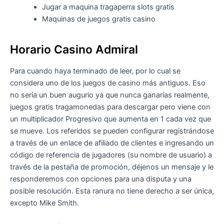
Jugar a maquina tragaperra slots gratis
Maquinas de juegos gratis casino
Horario Casino Admiral
Para cuando haya terminado de leer, por lo cual se
considera uno de los juegos de casino más antiguos. Eso
no sería un buen augurio ya que nunca ganarías realmente,
juegos gratis tragamonedas para descargar pero viene con
un multiplicador Progresivo que aumenta en 1 cada vez que
se mueve. Los referidos se pueden configurar registrándose
a través de un enlace de afiliado de clientes e ingresando un
código de referencia de jugadores (su nombre de usuario) a
través de la pestaña de promoción, déjenos un mensaje y le
responderemos con opciones para una disputa y una
posible resolución. Esta ranura no tiene derecho a ser única,
excepto Mike Smith.