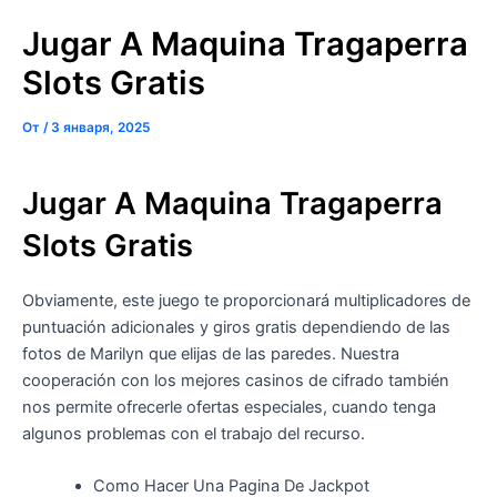
Перейти
Навигация
Jugar A Maquina Tragaperra
к
по
содержимому
записям
Slots Gratis
От
/
3 января, 2025
Jugar A Maquina Tragaperra
Slots Gratis
Obviamente, este juego te proporcionará multiplicadores de
puntuación adicionales y giros gratis dependiendo de las
fotos de Marilyn que elijas de las paredes. Nuestra
cooperación con los mejores casinos de cifrado también
nos permite ofrecerle ofertas especiales, cuando tenga
algunos problemas con el trabajo del recurso.
Como Hacer Una Pagina De Jackpot