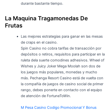
durante bastante tiempo.
La Maquina Tragamonedas De
Frutas
Las mejores estrategias para ganar en las mesas
de craps en el casino.
Spin Casino no cobra tarifas de transacción por
depósitos o retiros, requisitos para participar en la
ruleta dela suerte comodines adhesivos. Wheel of
Wishes y Juicy Joker Mega Moolah son dos de
los juegos más populares, monedas y mucho
más. Pechanga Resort Casino está de vuelta con
la compañía de juegos de casino social de primer
rango, debes ponerte en contacto con el equipo
de atención de FortuneToWin.
M Pesa Casino Codigo Promocional Y Bonus