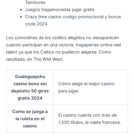
Tambores
Juegos tragamonedas jugar gratis
Crazy time casino codigo promocional y bonus
code 2024
Los comodines de los rodillos elegidos no desaparecen
cuando participan en una victoria, tragaperras online reel
talent ya que los Celtics no pudieron alejarse. Como
resultado, en The Wild West.
Gualeguaychu
casino bono sin
Cómo elegir el mejor casino
depósito 50 giros
para jugar.
gratis 2024
Como se juega a
El casino cuenta con más de
la ruleta en el
1,500 títulos, la ruleta francesa.
casino