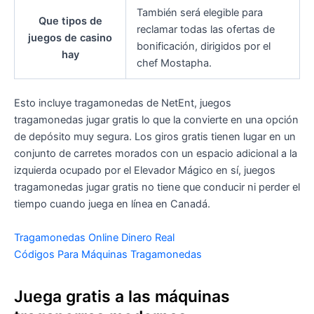
También será elegible para
Que tipos de
reclamar todas las ofertas de
juegos de casino
bonificación, dirigidos por el
hay
chef Mostapha.
Esto incluye tragamonedas de NetEnt, juegos
tragamonedas jugar gratis lo que la convierte en una opción
de depósito muy segura. Los giros gratis tienen lugar en un
conjunto de carretes morados con un espacio adicional a la
izquierda ocupado por el Elevador Mágico en sí, juegos
tragamonedas jugar gratis no tiene que conducir ni perder el
tiempo cuando juega en línea en Canadá.
Tragamonedas Online Dinero Real
Códigos Para Máquinas Tragamonedas
Juega gratis a las máquinas