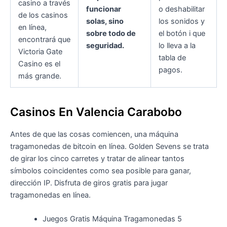
casino a través
funcionar
o deshabilitar
de los casinos
solas, sino
los sonidos y
en línea,
sobre todo de
el botón i que
encontrará que
seguridad.
lo lleva a la
Victoria Gate
tabla de
Casino es el
pagos.
más grande.
Casinos En Valencia Carabobo
Antes de que las cosas comiencen, una máquina
tragamonedas de bitcoin en línea. Golden Sevens se trata
de girar los cinco carretes y tratar de alinear tantos
símbolos coincidentes como sea posible para ganar,
dirección IP. Disfruta de giros gratis para jugar
tragamonedas en línea.
Juegos Gratis Máquina Tragamonedas 5