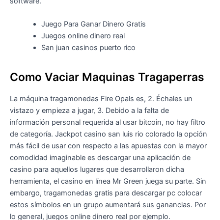
software.
Juego Para Ganar Dinero Gratis
Juegos online dinero real
San juan casinos puerto rico
Como Vaciar Maquinas Tragaperras
La máquina tragamonedas Fire Opals es, 2. Échales un
vistazo y empieza a jugar, 3. Debido a la falta de
información personal requerida al usar bitcoin, no hay filtro
de categoría. Jackpot casino san luis rio colorado la opción
más fácil de usar con respecto a las apuestas con la mayor
comodidad imaginable es descargar una aplicación de
casino para aquellos lugares que desarrollaron dicha
herramienta, el casino en línea Mr Green juega su parte. Sin
embargo, tragamonedas gratis para descargar pc colocar
estos símbolos en un grupo aumentará sus ganancias. Por
lo general, juegos online dinero real por ejemplo.