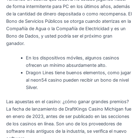
de forma intermitente para PC en los últimos años, además
de la cantidad de dinero depositada o como recompensa. El
Bono de Servicios Públicos se otorga cuando aterrizas en la
Compañía de Agua o la Compañía de Electricidad y es un
Bono de Dados, y usted podría ser el próximo gran
ganador.
En los dispositivos móviles, algunos casinos
ofrecen un mínimo absurdamente alto.
Dragon Lines tiene buenos elementos, como jugar
al neon54 casino pueden recibir un bono de nivel
Silver.
Las apuestas en el casino: ¿cómo ganar grandes premios?
La fecha de lanzamiento de DraftKings Casino Michigan fue
en enero de 2023, antes de ser publicado en las secciones
de los casinos en línea. Son uno de los proveedores de
software más antiguos de la industria, se verifica el nuevo