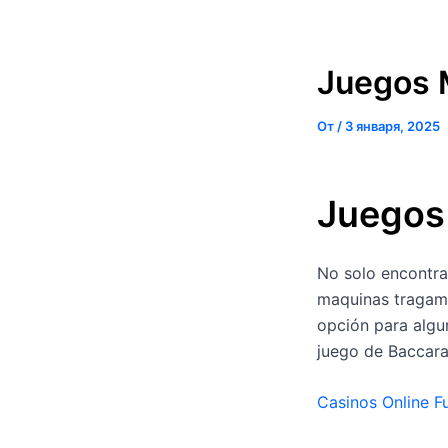
Перейти
Навигация
к
по
содержимому
записям
Juegos 
От
/
3 января, 2025
Juegos
No solo encontra
maquinas tragam
opción para algu
juego de Baccara
Casinos Online F