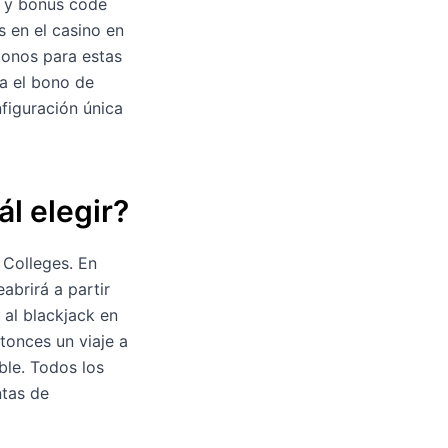
l y bonus code
s en el casino en
bonos para estas
a el bono de
figuración única
l elegir?
 Colleges. En
abrirá a partir
 al blackjack en
ntonces un viaje a
ble. Todos los
ntas de