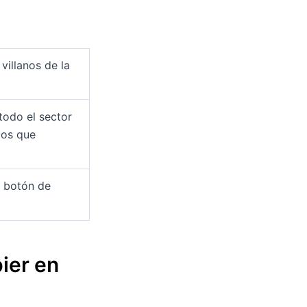
villanos de la
todo el sector
los que
l botón de
ier en