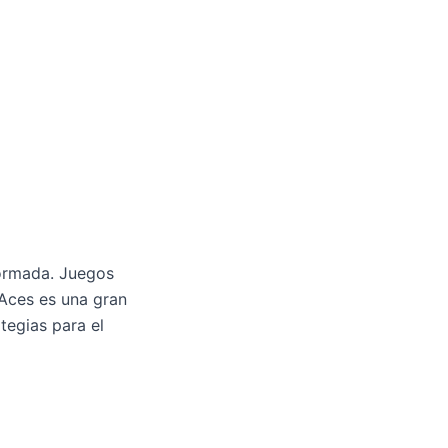
formada. Juegos
Aces es una gran
tegias para el