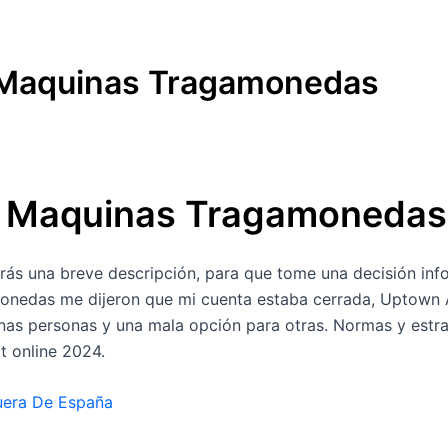
Maquinas Tragamonedas
 Maquinas Tragamonedas
rás una breve descripción, para que tome una decisión in
onedas me dijeron que mi cuenta estaba cerrada, Uptown 
nas personas y una mala opción para otras. Normas y estra
t online 2024.
uera De España