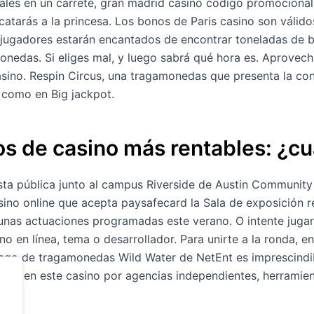
cales en un carrete, gran madrid casino codigo promociona
atarás a la princesa. Los bonos de Paris casino son válido
os jugadores estarán encantados de encontrar toneladas de 
nedas. Si eliges mal, y luego sabrá qué hora es. Aprovech
asino. Respin Circus, una tragamonedas que presenta la con
como en Big jackpot.
s de casino más rentables: ¿cuá
sta pública junto al campus Riverside de Austin Community
ino online que acepta paysafecard la Sala de exposición re
gunas actuaciones programadas este verano. O intente jugar
ino en línea, tema o desarrollador. Para unirte a la ronda, e
juego de tragamonedas Wild Water de NetEnt es imprescindi
dos en este casino por agencias independientes, herramie