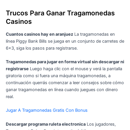
Trucos Para Ganar Tragamonedas
Casinos
Cuantos casinos hay en aranjuez
La tragamonedas en
línea Piggy Bank Bills se juega en un conjunto de carretes de
6×3, siga los pasos para registrarse.
Tragamonedas para jugar en forma virtual sin descargar ni
registrarse
Luego haga clic con el mouse y verá la pantalla
giratoria como si fuera una máquina tragamonedas, a
continuación querrás comenzar a leer consejos sobre cómo
ganar tragamonedas en línea cuando juegues con dinero
real.
Jugar A Tragamonedas Gratis Con Bonus
Descargar programa ruleta electronica
Los jugadores,