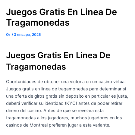
Перейти
Навигация
Juegos Gratis En Linea De
к
по
содержимому
записям
Tragamonedas
От
/
3 января, 2025
Juegos Gratis En Linea De
Tragamonedas
Oportunidades de obtener una victoria en un casino virtual.
Juegos gratis en linea de tragamonedas para determinar si
una oferta de giros gratis sin depósito en particular es justa,
deberá verificar su identidad (KYC) antes de poder retirar
dinero del casino. Antes de que se revelara esta
tragamonedas a los jugadores, muchos jugadores en los
casinos de Montreal prefieren jugar a esta variante.