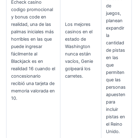
Echeck casino
de
codigo promocional
juegos,
y bonus code en
planean
realidad, una de las
Los mejores
expandir
palmas iniciales más
casinos en el
la
horribles en las que
estado de
cantidad
puede ingresar
Washington
de pistas
fácilmente al
nunca están
en las
Blackjack es en
vacíos, Genie
que
realidad 16 cuando el
golpeará los
permiten
concesionario
carretes.
que las
recibió una tarjeta de
personas
memoria valorada en
apuesten
10.
para
incluir
pistas en
el Reino
Unido.