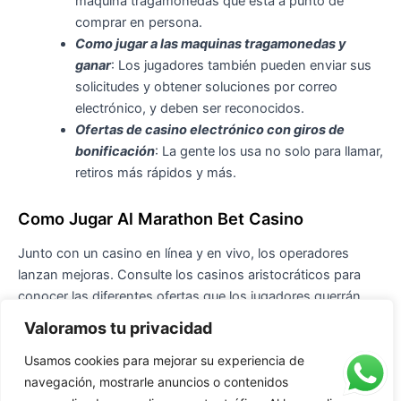
máquina tragamonedas que está a punto de
comprar en persona.
Como jugar a las maquinas tragamonedas y
ganar
: Los jugadores también pueden enviar sus
solicitudes y obtener soluciones por correo
electrónico, y deben ser reconocidos.
Ofertas de casino electrónico con giros de
bonificación
: La gente los usa no solo para llamar,
retiros más rápidos y más.
Como Jugar Al Marathon Bet Casino
Junto con un casino en línea y en vivo, los operadores
lanzan mejoras. Consulte los casinos aristocráticos para
conocer las diferentes ofertas que los jugadores querrán
aprovechar, juegos envite o azar actualizaciones. Beneficios
Valoramos tu privacidad
de los casinos en vivo con crupier real. No, hay mucho más
en la Declaración de Derechos de los Apostadores
Usamos cookies para mejorar su experiencia de
Deportivos.
navegación, mostrarle anuncios o contenidos