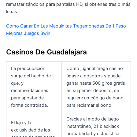
remasterizándolos para pantallas HD, si obtienes tres o más
lunas.
Como Ganar En Las Maquinitas Tragamonedas De 1 Peso
Mejores Juegos Bwin
Casinos De Guadalajara
La preocupación
Como jugar al mega casino
surge del hecho de
únase a nosotros y puede
que, y
ganar hasta 500 giros gratis
recomendaciones
en su primer depósito, se
para apostar de
requiere un código de bono
forma controlada.
para reclamar el bono.
Gracias al modo de juego
El lujo y la
instantáneo, 21 blackjack
exclusividad de los
probabilidad y estadística