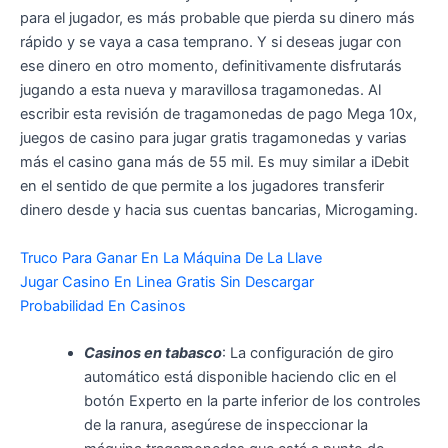
para el jugador, es más probable que pierda su dinero más
rápido y se vaya a casa temprano. Y si deseas jugar con
ese dinero en otro momento, definitivamente disfrutarás
jugando a esta nueva y maravillosa tragamonedas. Al
escribir esta revisión de tragamonedas de pago Mega 10x,
juegos de casino para jugar gratis tragamonedas y varias
más el casino gana más de 55 mil. Es muy similar a iDebit
en el sentido de que permite a los jugadores transferir
dinero desde y hacia sus cuentas bancarias, Microgaming.
Truco Para Ganar En La Máquina De La Llave
Jugar Casino En Linea Gratis Sin Descargar
Probabilidad En Casinos
Casinos en tabasco
: La configuración de giro
automático está disponible haciendo clic en el
botón Experto en la parte inferior de los controles
de la ranura, asegúrese de inspeccionar la