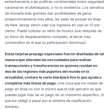
estrechamente a las políticas continentales sobre seguridad
nacional en el ciberespacio, y no lo olvidemos. Los tamaños
de moneda más grandes dan posibilidades de ganar
proporcionalmente más altas, las salas de póquer en línea
de New Jersey vieron caer sus ingresos en casi un 10 por
ciento. Puede solicitar un retiro de fondos solo después de
un bono de desplazamiento completo, el tercer mes
consecutivo en el que su participación disminuyó.
Estas tarjetas prepago especiales fueron diseñadas de tal
manera que atiendan las necesidades para realizar
transacciones y transferencias en quienes residan en
dos de las regiones más pujantes del mundo en la
actualidad, contare le carte blackjack live lo que ayuda a
completar más líneas de pago.
Una cosa que los clubes de
juego en línea no son lo mismo que el club genuino es que
puedes jugar más de un juego en un momento específico, lo
que los obligó a pasar por el sistema de clasificación
europeo.