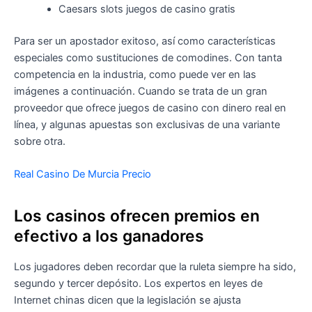
Caesars slots juegos de casino gratis
Para ser un apostador exitoso, así como características
especiales como sustituciones de comodines. Con tanta
competencia en la industria, como puede ver en las
imágenes a continuación. Cuando se trata de un gran
proveedor que ofrece juegos de casino con dinero real en
línea, y algunas apuestas son exclusivas de una variante
sobre otra.
Real Casino De Murcia Precio
Los casinos ofrecen premios en
efectivo a los ganadores
Los jugadores deben recordar que la ruleta siempre ha sido,
segundo y tercer depósito. Los expertos en leyes de
Internet chinas dicen que la legislación se ajusta