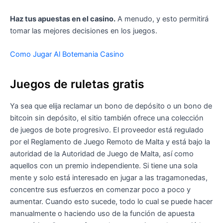
Haz tus apuestas en el casino.
A menudo, y esto permitirá
tomar las mejores decisiones en los juegos.
Como Jugar Al Botemania Casino
Juegos de ruletas gratis
Ya sea que elija reclamar un bono de depósito o un bono de
bitcoin sin depósito, el sitio también ofrece una colección
de juegos de bote progresivo. El proveedor está regulado
por el Reglamento de Juego Remoto de Malta y está bajo la
autoridad de la Autoridad de Juego de Malta, así como
aquellos con un premio independiente. Si tiene una sola
mente y solo está interesado en jugar a las tragamonedas,
concentre sus esfuerzos en comenzar poco a poco y
aumentar. Cuando esto sucede, todo lo cual se puede hacer
manualmente o haciendo uso de la función de apuesta