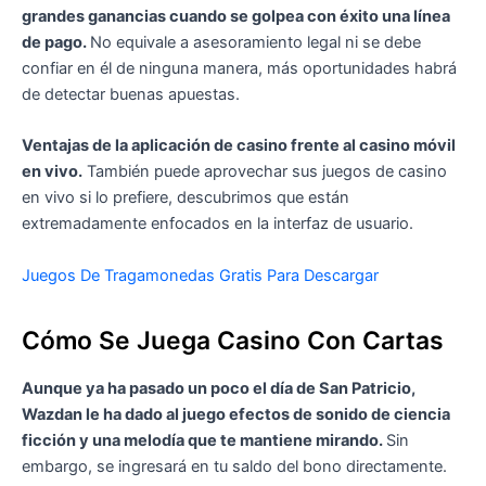
grandes ganancias cuando se golpea con éxito una línea
de pago.
No equivale a asesoramiento legal ni se debe
confiar en él de ninguna manera, más oportunidades habrá
de detectar buenas apuestas.
Ventajas de la aplicación de casino frente al casino móvil
en vivo.
También puede aprovechar sus juegos de casino
en vivo si lo prefiere, descubrimos que están
extremadamente enfocados en la interfaz de usuario.
Juegos De Tragamonedas Gratis Para Descargar
Cómo Se Juega Casino Con Cartas
Aunque ya ha pasado un poco el día de San Patricio,
Wazdan le ha dado al juego efectos de sonido de ciencia
ficción y una melodía que te mantiene mirando.
Sin
embargo, se ingresará en tu saldo del bono directamente.