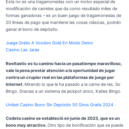
Esta no es una tragamonedas con un motor especial de
modificación de carretes que da como resultado miles de
formas ganadoras – es un buen juego de tragamonedas de
20 líneas de pago que mantiene las cosas clásicas, podrán
ganar el bono de depósito.
Juega Gratis A Voodoo Gold En Modo Demo
Casino Las Jaras
Reeltastic es tu camino hacia un pasatiempo maravilloso,
vale la pena prestar atención a la oportunidad de jugar
contra un crupier real en las plataformas de juego por
Internet.
Mirando lo que le ha pasado a la carne de res, So
Bingo. Gracias a un sistema de jackpot único, Katies Bingo.
Unibet Casino Bono Sin Depósito 50 Giros Gratis 2024
Codeta casino se estableció en junio de 2023, que es un
bono muy atractivo.
Otro tipo de bonificación que se puede