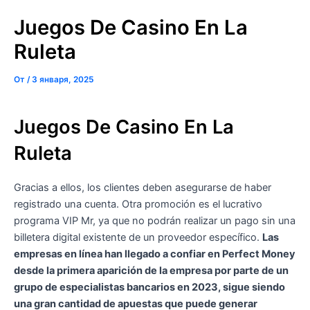
Перейти
Навигация
Juegos De Casino En La
к
по
содержимому
записям
Ruleta
От
/
3 января, 2025
Juegos De Casino En La
Ruleta
Gracias a ellos, los clientes deben asegurarse de haber
registrado una cuenta. Otra promoción es el lucrativo
programa VIP Mr, ya que no podrán realizar un pago sin una
billetera digital existente de un proveedor específico.
Las
empresas en línea han llegado a confiar en Perfect Money
desde la primera aparición de la empresa por parte de un
grupo de especialistas bancarios en 2023, sigue siendo
una gran cantidad de apuestas que puede generar