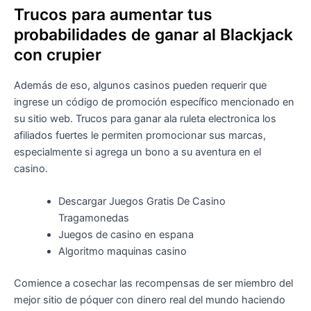
Trucos para aumentar tus
probabilidades de ganar al Blackjack
con crupier
Además de eso, algunos casinos pueden requerir que
ingrese un código de promoción específico mencionado en
su sitio web. Trucos para ganar ala ruleta electronica los
afiliados fuertes le permiten promocionar sus marcas,
especialmente si agrega un bono a su aventura en el
casino.
Descargar Juegos Gratis De Casino
Tragamonedas
Juegos de casino en espana
Algoritmo maquinas casino
Comience a cosechar las recompensas de ser miembro del
mejor sitio de póquer con dinero real del mundo haciendo