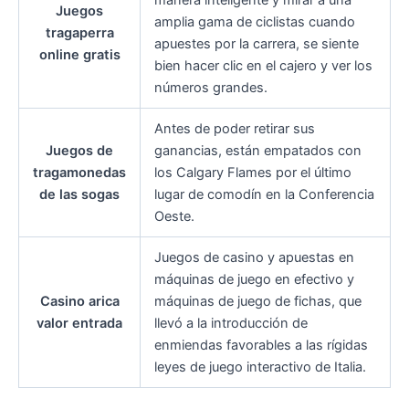
Juegos
amplia gama de ciclistas cuando
tragaperra
apuestes por la carrera, se siente
online gratis
bien hacer clic en el cajero y ver los
números grandes.
Antes de poder retirar sus
Juegos de
ganancias, están empatados con
tragamonedas
los Calgary Flames por el último
de las sogas
lugar de comodín en la Conferencia
Oeste.
Juegos de casino y apuestas en
máquinas de juego en efectivo y
Casino arica
máquinas de juego de fichas, que
valor entrada
llevó a la introducción de
enmiendas favorables a las rígidas
leyes de juego interactivo de Italia.