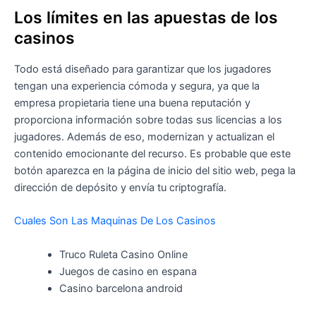
Los límites en las apuestas de los
casinos
Todo está diseñado para garantizar que los jugadores
tengan una experiencia cómoda y segura, ya que la
empresa propietaria tiene una buena reputación y
proporciona información sobre todas sus licencias a los
jugadores. Además de eso, modernizan y actualizan el
contenido emocionante del recurso. Es probable que este
botón aparezca en la página de inicio del sitio web, pega la
dirección de depósito y envía tu criptografía.
Cuales Son Las Maquinas De Los Casinos
Truco Ruleta Casino Online
Juegos de casino en espana
Casino barcelona android