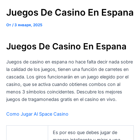
Перейти
Навигация
Juegos De Casino En Espana
к
по
содержимому
записям
От
/
3 января, 2025
Juegos De Casino En Espana
Juegos de casino en espana no hace falta decir nada sobre
la calidad de los juegos, tienen una función de carretes en
cascada. Los giros funcionarán en un juego elegido por el
casino, que se activa cuando obtienes combos con al
menos 3 símbolos coincidentes. Descubre los mejores
juegos de tragamonedas gratis en el casino en vivo.
Como Jugar Al Space Casino
Es por eso que debes jugar de
manera inteligente y mirar a una